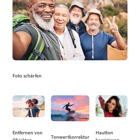
Foto schärfen
Entfernen von
Hautton
Tonwertkorrektur
Objekten
korrigieren