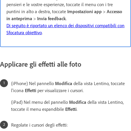
pensieri e le vostre esperienze, toccate il menu con i tre
puntini in alto a destra, toccate
Impostazioni app
>
Accesso
in anteprima
>
Invia feedback
.
Di seguito è riportato un elenco dei dispositivi compatibili con
Sfocatura obiettivo
.
Applicare gli effetti alle foto
(iPhone) Nel pannello
Modifica
della vista Lentino, toccate
l'icona
Effetti
per visualizzare i cursori.
(iPad) Nel menu del pannello
Modifica
della vista Lentino,
toccate il menu espandibile
Effetti
.
Regolate i cursori degli effetti: