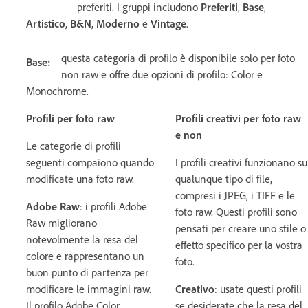
preferiti. I gruppi includono
Preferiti
,
Base
,
Artistico
,
B&N
,
Moderno
e
Vintage
.
questa categoria di profilo è disponibile solo per foto
Base:
non raw e offre due opzioni di profilo: Color e
Monochrome.
Profili per foto raw
Profili creativi per foto raw
e non
Le categorie di profili
seguenti compaiono quando
I profili creativi funzionano su
modificate una foto raw.
qualunque tipo di file,
compresi i JPEG, i TIFF e le
Adobe Raw
: i profili Adobe
foto raw. Questi profili sono
Raw migliorano
pensati per creare uno stile o
notevolmente la resa del
effetto specifico per la vostra
colore e rappresentano un
foto.
buon punto di partenza per
modificare le immagini raw.
Creativo
: usate questi profili
Il profilo Adobe Color,
se desiderate che la resa del