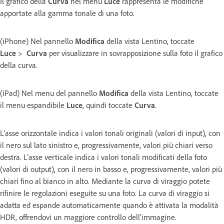
Il grafico della
Curva
nel menu
Luce
rappresenta le modifiche
apportate alla gamma tonale di una foto.
(iPhone) Nel pannello
Modifica
della vista Lentino, toccate
Luce
>
Curva
per visualizzare in sovrapposizione sulla foto il grafico
della curva.
(iPad) Nel menu del pannello
Modifica
della vista Lentino, toccate
il menu espandibile
Luce
, quindi toccate
Curva
.
L’asse orizzontale indica i valori tonali originali (valori di input), con
il nero sul lato sinistro e, progressivamente, valori più chiari verso
destra. L’asse verticale indica i valori tonali modificati della foto
(valori di output), con il nero in basso e, progressivamente, valori più
chiari fino al bianco in alto. Mediante la curva di viraggio potete
rifinire le regolazioni eseguite su una foto. La curva di viraggio si
adatta ed espande automaticamente quando è attivata la modalità
HDR, offrendovi un maggiore controllo dell'immagine.