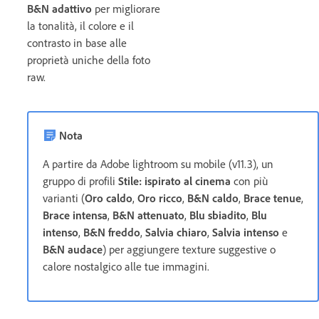
B&N adattivo
per migliorare
la tonalità, il colore e il
contrasto in base alle
proprietà uniche della foto
raw.
Nota
A partire da Adobe lightroom su mobile (v11.3), un
gruppo di profili
Stile: ispirato al cinema
con più
varianti (
Oro caldo
,
Oro ricco
,
B&N caldo
,
Brace tenue
,
Brace intensa
,
B&N attenuato
,
Blu sbiadito
,
Blu
intenso
,
B&N freddo
,
Salvia chiaro
,
Salvia intenso
e
B&N audace
) per aggiungere texture suggestive o
calore nostalgico alle tue immagini.