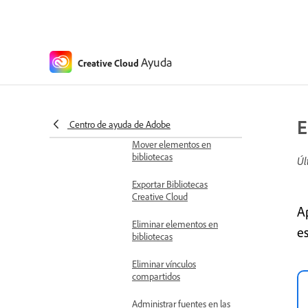
Administrar bibliotecas
Compartir Bibliotecas de
Creative Cloud
Ayuda
Creative Cloud
Guardar Adobe Fonts en
bibliotecas
Eliminar grupos en
bibliotecas
E
Centro de ayuda de Adobe
Mover elementos en
bibliotecas
Úl
Exportar Bibliotecas
Creative Cloud
A
Eliminar elementos en
es
bibliotecas
Eliminar vínculos
compartidos
Administrar fuentes en las