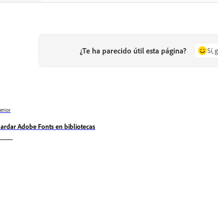
¿Te ha parecido útil esta página?
Sí, 
erior
ardar Adobe Fonts en bibliotecas