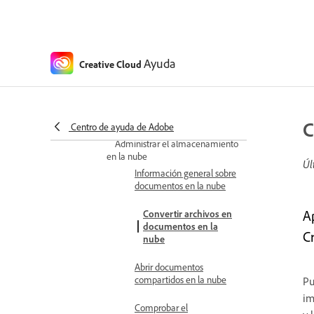
Modelos partner en productos de
Adobe
Retirada del modelo de IA
generativa
Ayuda
Creative Cloud
Preguntas frecuentes sobre
marcas de agua para contenido
de IA generativa
C
Centro de ayuda de Adobe
Trabajar con documentos en la nube
Administrar el almacenamiento
en la nube
Úl
Información general sobre
documentos en la nube
A
Convertir archivos en
documentos en la
C
nube
Abrir documentos
compartidos en la nube
Pu
im
Comprobar el