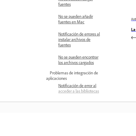
fuentes
No se pueden añadir
Ant
fuentes en Mac
La
Notificación de errores al
instalar archivos de
fuentes
No se pueden encontrar
los archivos cargados
Problemas de integración de
aplicaciones
Notificación de error al
acceder a las bibliotecas
Notificación de error al
cargar archivos
Problemas de procesos en
segundo plano
Aprender
Descripción general del