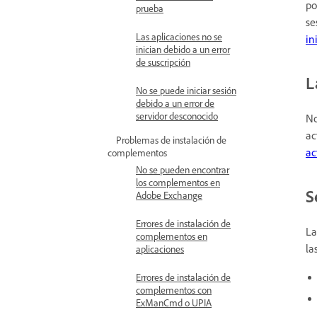
po
prueba
se
Las aplicaciones no se
in
inician debido a un error
de suscripción
L
No se puede iniciar sesión
debido a un error de
servidor desconocido
No
ac
Problemas de instalación de
ac
complementos
No se pueden encontrar
los complementos en
S
Adobe Exchange
Errores de instalación de
La
complementos en
la
aplicaciones
Errores de instalación de
complementos con
ExManCmd o UPIA