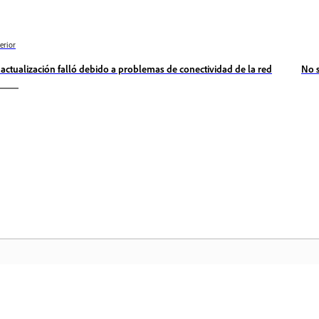
erior
 actualización falló debido a problemas de conectividad de la red
No s
Comunidad
In