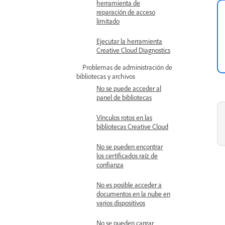
herramienta de
reparación de acceso
limitado
Ejecutar la herramienta
Creative Cloud Diagnostics
Problemas de administración de
bibliotecas y archivos
No se puede acceder al
panel de bibliotecas
Vínculos rotos en las
bibliotecas Creative Cloud
No se pueden encontrar
los certificados raíz de
confianza
No es posible acceder a
documentos en la nube en
varios dispositivos
No se pueden cargar