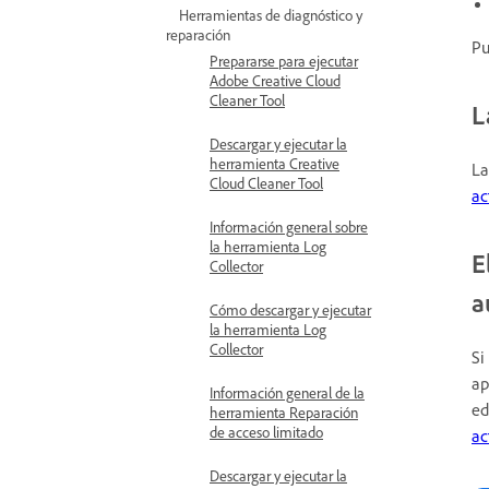
Herramientas de diagnóstico y
reparación
P
Prepararse para ejecutar
Adobe Creative Cloud
Cleaner Tool
L
Descargar y ejecutar la
herramienta Creative
La
Cloud Cleaner Tool
ac
Información general sobre
la herramienta Log
E
Collector
a
Cómo descargar y ejecutar
la herramienta Log
Collector
Si
ap
Información general de la
ed
herramienta Reparación
de acceso limitado
ac
Descargar y ejecutar la