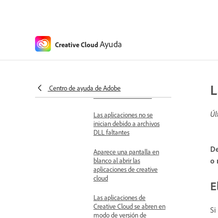
Encontrar registros de
inicio de aplicación
Las aplicaciones no se
Ayuda
Creative Cloud
inician debido a errores de
configuración
La aplicación de Creative
L
Cloud se bloquea después
Centro de ayuda de Adobe
de reiniciar el sistema
Úl
Las aplicaciones no se
inician debido a archivos
DLL faltantes
De
Aparece una pantalla en
o 
blanco al abrir las
aplicaciones de creative
cloud
E
Las aplicaciones de
Creative Cloud se abren en
Si
modo de versión de