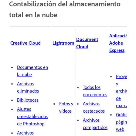
Contabilización del almacenamiento
total en la nube
Aplicación
Document
Creative Cloud
Lightroom
Adobe
Cloud
Express
Documentos en
la nube
Proyectos
Archivos
y
Todos los
eliminados
archivos
documentos
de
Bibliotecas
Fotos y
Archivos
marcas
Ajustes
vídeos
destacados
Gráficos y
preestablecidos
Archivos
páginas
de Photoshop
compartidos
web
Archivos