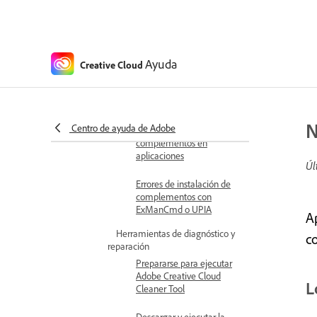
servidor desconocido
Problemas de instalación de
complementos
Ayuda
No se pueden
Creative Cloud
encontrar los
complementos en
Adobe Exchange
N
Centro de ayuda de Adobe
Errores de instalación de
complementos en
aplicaciones
Úl
Errores de instalación de
complementos con
ExManCmd o UPIA
A
Herramientas de diagnóstico y
c
reparación
Prepararse para ejecutar
Adobe Creative Cloud
L
Cleaner Tool
Descargar y ejecutar la