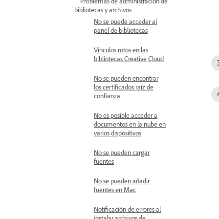
Problemas de administración de
bibliotecas y archivos
No se puede acceder al
panel de bibliotecas
Vínculos rotos en las
bibliotecas Creative Cloud
No se pueden encontrar
los certificados raíz de
confianza
No es posible acceder a
documentos en la nube en
varios dispositivos
No se pueden cargar
fuentes
No se pueden añadir
fuentes en Mac
Notificación de errores al
instalar archivos de