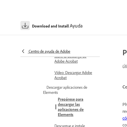
Descargar versiones
anteriores de aplicaciones
sin suscripción
Ayuda
Download and Install
Descargue e instale las
aplicaciones de Document Cloud
Descargar Adobe Acrobat
P
Preguntas frecuentes
Centro de ayuda de Adobe
sobre la descarga de
Adobe Acrobat
Úl
Vídeo: Descargar Adobe
Acrobat
Co
Descargar aplicaciones de
Elements
Prepárese para
Ph
descargar las
aplicaciones de
re
Elements
có
co
Descargue e instale