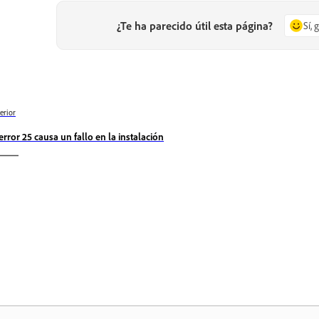
¿Te ha parecido útil esta página?
Sí, 
erior
 error 25 causa un fallo en la instalación