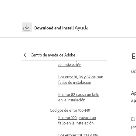
Los errores 42 y 72 causan
fallos de instalación o
actualización
Los errores 44 y 46 causan
Ayuda
Download and Install
fallos de instalación
Los error 48 y 49 causan
fallos de instalación
E
Centro de ayuda de Adobe
El error 50 provoca un fallo
de instalación
Úl
Los error 81, 86 y 87 causan
fallos de instalación
Ap
El error 82 causa un fallo
en la instalación
ap
Códigos de error 100-149
El error 100 provoca un
El
fallo en la instalación
pe
Los errores 101, 103 y 106