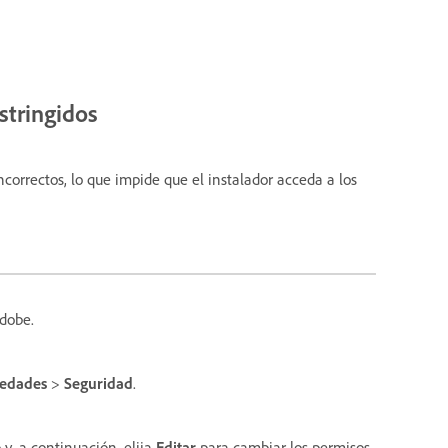
stringidos
ncorrectos, lo que impide que el instalador acceda a los
Adobe.
iedades
>
Seguridad
.
 y, a continuación, elija
Editar
para cambiar los permisos.