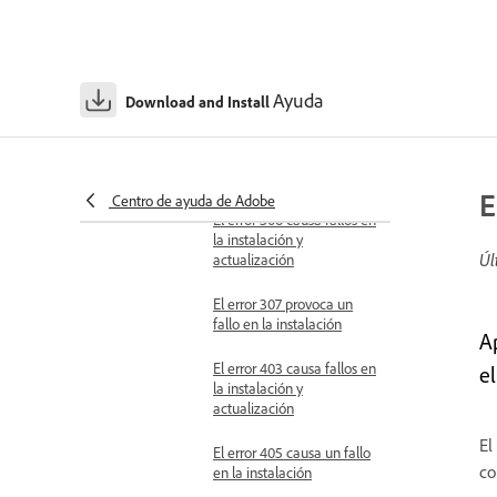
El error 303 provoca un
fallo en la instalación
El error 304 provoca un
fallo en la instalación
Ayuda
Download and Install
El error 305 causa fallos en
la instalación y
actualización
E
Centro de ayuda de Adobe
El error 306 causa fallos en
la instalación y
Úl
actualización
El error 307 provoca un
fallo en la instalación
A
El error 403 causa fallos en
el
la instalación y
actualización
El
El error 405 causa un fallo
co
en la instalación