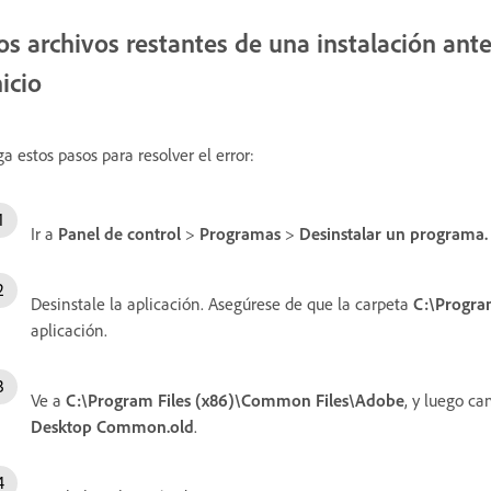
os archivos restantes de una instalación ant
nicio
ga estos pasos para resolver el error:
Ir a
Panel de control
>
Programas
>
Desinstalar un programa.
Desinstale la aplicación. Asegúrese de que la carpeta
C:\Progra
aplicación.
Ve a
C:\Program Files (x86)\Common Files\Adobe
, y luego c
Desktop Common.old
.