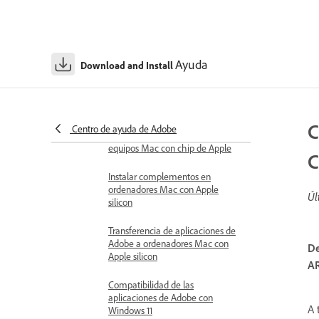
Requisitos técnicos para la
aplicación de Creative Cloud
Ayuda
Download and Install
Compatibilidad de las
aplicaciones de Adobe con
macOS
Compatibilidad de las
C
Centro de ayuda de Adobe
aplicaciones de Adobe con
equipos Mac con chip de Apple
C
Instalar complementos en
ordenadores Mac con Apple
Úl
silicon
Transferencia de aplicaciones de
Adobe a ordenadores Mac con
De
Apple silicon
AR
Compatibilidad de las
aplicaciones de Adobe con
A 
Windows 11