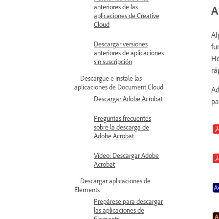
anteriores de las
A
aplicaciones de Creative
Cloud
Al
Descargar versiones
fu
anteriores de aplicaciones
He
sin suscripción
rá
Descargue e instale las
aplicaciones de Document Cloud
Ad
Descargar Adobe Acrobat
pa
Preguntas frecuentes
sobre la descarga de
Adobe Acrobat
Vídeo: Descargar Adobe
Acrobat
Descargar aplicaciones de
Elements
Prepárese para descargar
las aplicaciones de
Elements