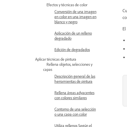
Efectos y técnicas de color
Cu
Conversión de una imagen
en color en una imagen en
co
blanco y negro
El
Aplicación de un relleno
degradado
Edición de degradados
Aplicar técnicas de pintura
Rellena objetos, selecciones y
capas
Descripción general de las
herramientas de pintura
Rellena áreas adyacentes
con colores similares
Contorno de una selección
o una capa con color
Utiliza rellenos Según el