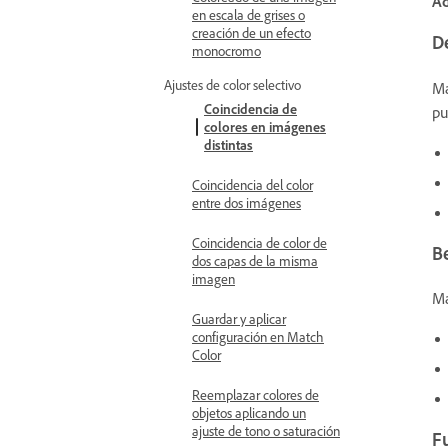
Ad
en escala de grises o
creación de un efecto
D
monocromo
Ajustes de color selectivo
Ma
Coincidencia de
pu
colores en imágenes
distintas
Coincidencia del color
entre dos imágenes
Coincidencia de color de
B
dos capas de la misma
imagen
Ma
Guardar y aplicar
configuración en Match
Color
Reemplazar colores de
objetos aplicando un
ajuste de tono o saturación
F