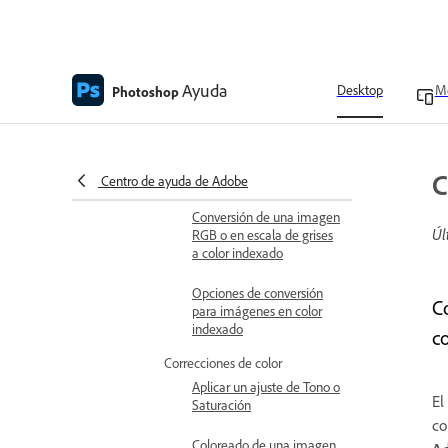
Conversión de una imagen
al modo Mapa de bits
Conversión de una
fotografía en color al
Ayuda
Desktop
Mo
Photoshop
modo Escala de grises
Conversión de una imagen
en modo Mapa de bits al
C
modo Escala de grises
Centro de ayuda de Adobe
Conversión de una imagen
Úl
RGB o en escala de grises
a color indexado
Opciones de conversión
C
para imágenes en color
indexado
c
Correcciones de color
Aplicar un ajuste de Tono o
E
Saturación
co
Coloreado de una imagen