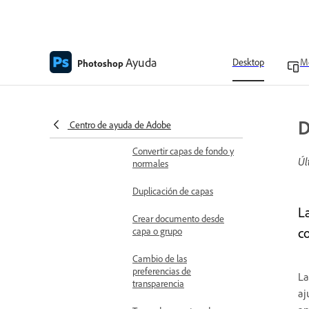
Descripción general sobre
las capas
Organiza las capas con
grupos de capas
Ayuda
Desktop
Mo
Photoshop
Trabajo con el panel Capas
Descripción general de
D
las capas de vídeo
Centro de ayuda de Adobe
Convertir capas de fondo y
Úl
normales
Duplicación de capas
L
Crear documento desde
c
capa o grupo
Cambio de las
preferencias de
La
transparencia
aj