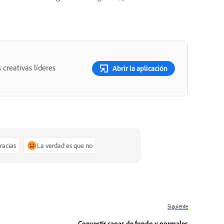
 creativas líderes
Abrir la aplicación
gracias
La verdad es que no
Siguiente
Convertir capas de fondo y normales