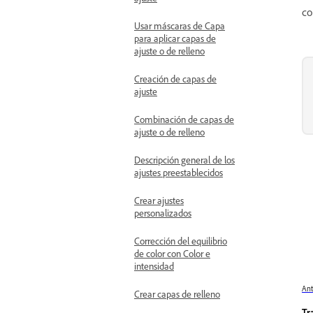
co
Usar máscaras de Capa
para aplicar capas de
ajuste o de relleno
Creación de capas de
ajuste
Combinación de capas de
ajuste o de relleno
Descripción general de los
ajustes preestablecidos
Crear ajustes
personalizados
Corrección del equilibrio
de color con Color e
intensidad
Ant
Crear capas de relleno
Tr