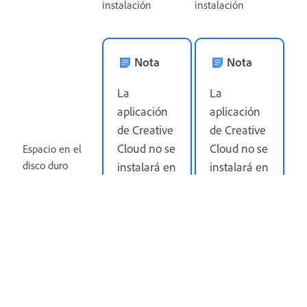
instalación
instalación
Nota
Nota
La
La
aplicación
aplicación
de Creative
de Creative
Cloud no se
Cloud no se
Espacio en el
disco duro
instalará en
instalará en
un
un
volumen
volumen
que utilice
que utilice
un sistema
un sistema
de archivos
de archivos
que
que
distinga
distinga