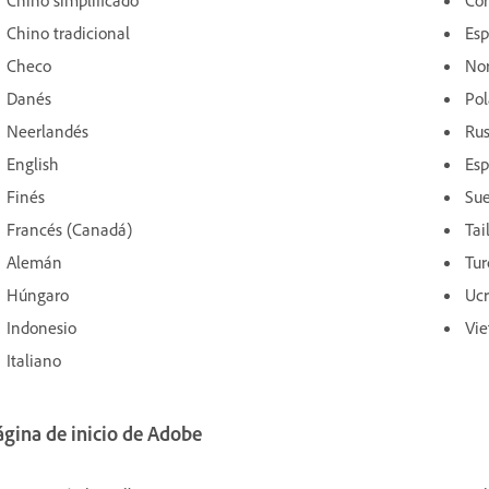
Chino tradicional
Esp
Checo
No
Danés
Pol
Neerlandés
Ru
English
Esp
Finés
Su
Francés (Canadá)
Tai
Alemán
Tur
Húngaro
Uc
Indonesio
Vie
Italiano
ágina de inicio de Adobe