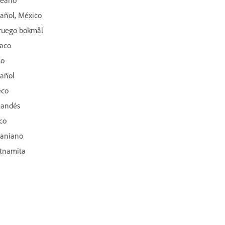
añol, México
ruego bokmål
aco
so
añol
eco
landés
co
raniano
tnamita