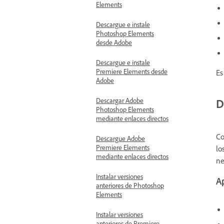
Elements
Descargue e instale
Photoshop Elements
desde Adobe
Descargue e instale
Premiere Elements desde
Es
Adobe
Descargar Adobe
D
Photoshop Elements
mediante enlaces directos
Co
Descargue Adobe
Premiere Elements
lo
mediante enlaces directos
ne
Instalar versiones
Ap
anteriores de Photoshop
Elements
Instalar versiones
anteriores de Premiere