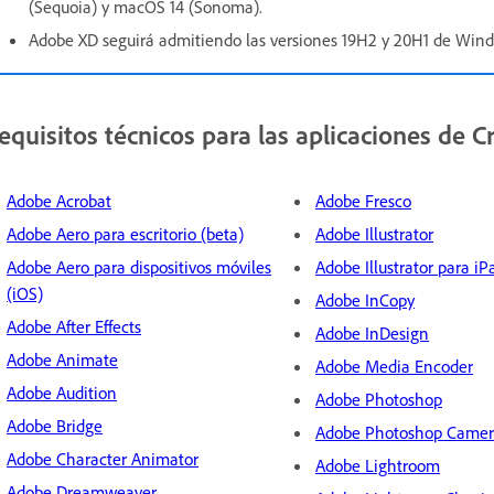
(Sequoia) y macOS 14 (Sonoma).
Adobe XD seguirá admitiendo las versiones 19H2 y 20H1 de Win
equisitos técnicos para las aplicaciones de C
Adobe Acrobat
Adobe Fresco
Adobe Aero para escritorio (beta)
Adobe Illustrator
Adobe Aero para dispositivos móviles
Adobe Illustrator para iP
(iOS)
Adobe InCopy
Adobe After Effects
Adobe InDesign
Adobe Animate
Adobe Media Encoder
Adobe Audition
Adobe Photoshop
Adobe Bridge
Adobe Photoshop Came
Adobe Character Animator
Adobe Lightroom
Adobe Dreamweaver