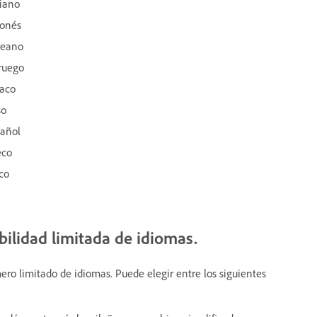
liano
ponés
reano
ruego
laco
so
pañol
eco
rco
bilidad limitada de idiomas.
ro limitado de idiomas. Puede elegir entre los siguientes