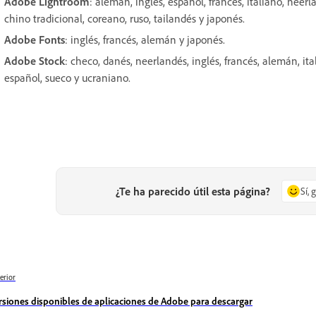
Adobe Lightroom
: alemán, inglés, español, francés, italiano, neer
chino tradicional, coreano, ruso, tailandés y japonés.
Adobe Fonts
: inglés, francés, alemán y japonés.
Adobe Stock
: checo, danés, neerlandés, inglés, francés, alemán, it
español, sueco y ucraniano.
¿Te ha parecido útil esta página?
Sí, 
erior
rsiones disponibles de aplicaciones de Adobe para descargar