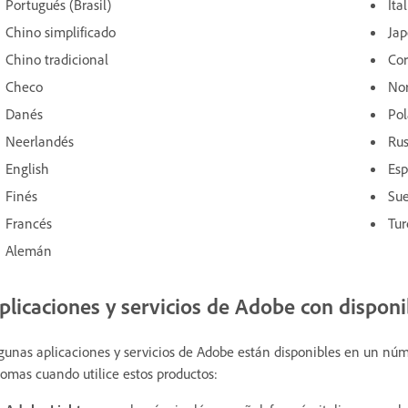
Portugués (Brasil)
Ita
Chino simplificado
Ja
Chino tradicional
Co
Checo
No
Danés
Po
Neerlandés
Ru
English
Es
Finés
Su
Francés
Tu
Alemán
plicaciones y servicios de Adobe con disponi
gunas aplicaciones y servicios de Adobe están disponibles en un núme
iomas cuando utilice estos productos: