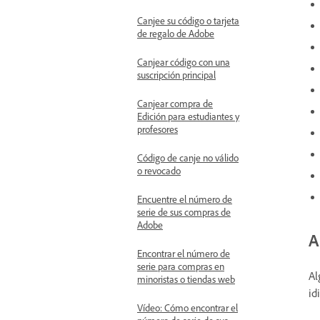
Canjee su código o tarjeta
de regalo de Adobe
Canjear código con una
suscripción principal
Canjear compra de
Edición para estudiantes y
profesores
Código de canje no válido
o revocado
Encuentre el número de
serie de sus compras de
Adobe
A
Encontrar el número de
serie para compras en
Al
minoristas o tiendas web
id
Vídeo: Cómo encontrar el