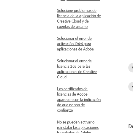
Solucione problemas de
licencia de la aplicación de
Creative Cloud y de
cuentas de usuario
Solucionar el error de
activación 194:6 para
aplicaciones de Adobe
Solucionar el error de
licencia 205 para las
aplicaciones de Creative
Cloud
Los certificados de
licencias de Adobe
aparecen con la indicación
de que no son de
confianza
No se pueden activar o
D
reinstalar las aplicaciones
heredadas de Adobe