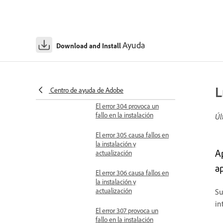
El error 301 causa un fallo
en la instalación
El error 302 causa fallos en
Ayuda
Download and Install
la instalación y
actualización
El error 303 provoca un
fallo en la instalación
L
Centro de ayuda de Adobe
El error 304 provoca un
fallo en la instalación
Úl
El error 305 causa fallos en
la instalación y
A
actualización
a
El error 306 causa fallos en
la instalación y
actualización
Su
in
El error 307 provoca un
fallo en la instalación