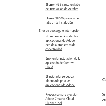
El error 1935 causa un fallo
de instalación de Acrobat
El error 28000 provoca un
fallo en la instalación
Error de descarga e interrupción
No se pueden instalar las
aplicaciones de Adobe
debido a problemas de
conectividad
Error en la instalación de la
aplicación de Creative
Cloud
El instalador se queda
Ce
bloqueado para las
aplicaciones de Adobe
Si
Prepararse para ejecutar
Adobe Creative Cloud
ot
Cleaner Tool