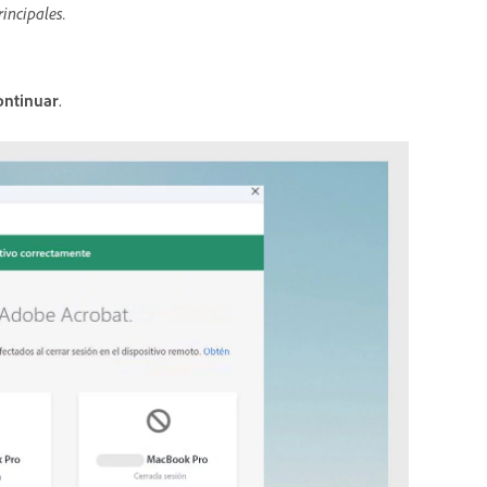
incipales.
ontinuar
.