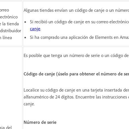
orreo
Algunas tiendas envían un código de canje o un número 
lectrónico
Si recibió un código de canje en su correo electrón
e la tienda
canje
.
 distribuidor
Si ha comprado una aplicación de Elements en Ama
n línea
Es posible que tenga un número de serie o un código d
Código de canje (úselo para obtener el número de ser
Localice su código de canje en una tarjeta insertada den
alfanumérico de 24 dígitos. Encuentre las instrucciones
canje.
Número de serie
aja del