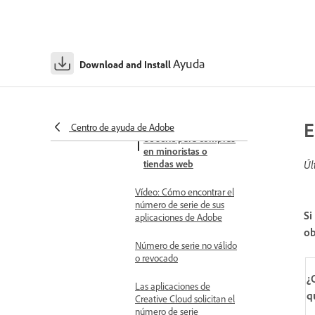
profesores
Código de canje no válido
o revocado
Ayuda
Download and Install
Encuentre el número de
serie de sus compras de
Adobe
E
Encontrar el número
Centro de ayuda de Adobe
de serie para compras
en minoristas o
tiendas web
Úl
Vídeo: Cómo encontrar el
número de serie de sus
Si
aplicaciones de Adobe
ob
Número de serie no válido
o revocado
¿
Las aplicaciones de
q
Creative Cloud solicitan el
número de serie