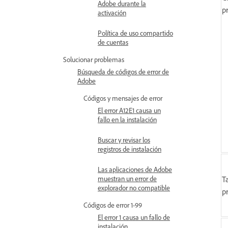
Adobe durante la
p
activación
Política de uso compartido
de cuentas
Solucionar problemas
Búsqueda de códigos de error de
Adobe
Códigos y mensajes de error
El error A12E1 causa un
fallo en la instalación
Buscar y revisar los
registros de instalación
Las aplicaciones de Adobe
T
muestran un error de
explorador no compatible
p
Códigos de error 1-99
El error 1 causa un fallo de
instalación