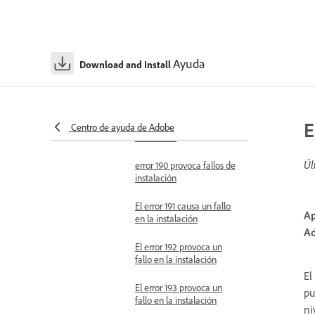
El error 183 provoca un
fallo en la instalación
El error 184 provoca un
fallo en la instalación
Ayuda
Download and Install
El error 188 causa un fallo
en la instalación
E
error 189 causa fallos de
Centro de ayuda de Adobe
instalación
Úl
error 190 provoca fallos de
instalación
El error 191 causa un fallo
Ap
en la instalación
Ad
El error 192 provoca un
fallo en la instalación
El
El error 193 provoca un
pu
fallo en la instalación
ni