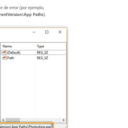
e de error (por ejemplo,
ntVersion\App Paths
).