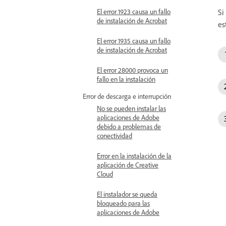
El error 1923 causa un fallo
Si
de instalación de Acrobat
es
El error 1935 causa un fallo
de instalación de Acrobat
El error 28000 provoca un
fallo en la instalación
Error de descarga e interrupción
No se pueden instalar las
aplicaciones de Adobe
debido a problemas de
conectividad
Error en la instalación de la
aplicación de Creative
Cloud
El instalador se queda
bloqueado para las
aplicaciones de Adobe