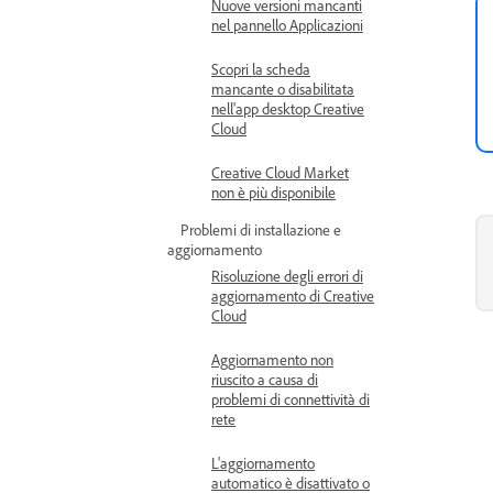
Nuove versioni mancanti
nel pannello Applicazioni
Scopri la scheda
mancante o disabilitata
nell'app desktop Creative
Cloud
Creative Cloud Market
non è più disponibile
Problemi di installazione e
aggiornamento
Risoluzione degli errori di
aggiornamento di Creative
Cloud
Aggiornamento non
riuscito a causa di
problemi di connettività di
rete
L'aggiornamento
automatico è disattivato o