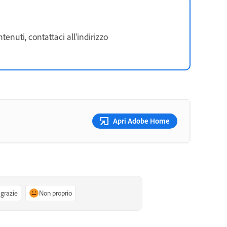
enuti, contattaci all'indirizzo
Apri Adobe Home
 grazie
Non proprio