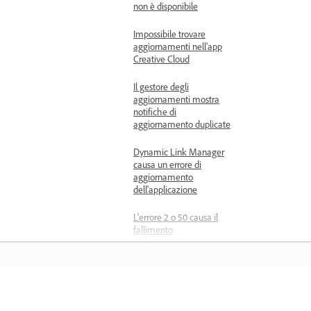
non è disponibile
Impossibile trovare
aggiornamenti nell'app
Creative Cloud
Il gestore degli
aggiornamenti mostra
notifiche di
aggiornamento duplicate
Dynamic Link Manager
causa un errore di
aggiornamento
dell'applicazione
L'errore 2 o 50 causa il
fallimento
dell'aggiornamento
L'errore 86 causa un errore
di aggiornamento
Formazione
L'errore 131 causa il