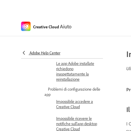
Problemi noti e risolti
Problemi noti e corretti in
Creative Cloud su desktop
Impossibile accedere ai
Aiuto
Creative Cloud
servizi Creative Cloud
Le app Beta non vengono
visualizzate nell'app
I
Creative Cloud
Adobe Help Center
Le app Adobe installate
Ul
richiedono
inaspettatamente la
reinstallazione
Problemi di configurazione delle
Pr
app
Impossibile accedere a
Creative Cloud
I
Impossibile ricevere le
I 
notifiche sull'app desktop
Creative Cloud
su