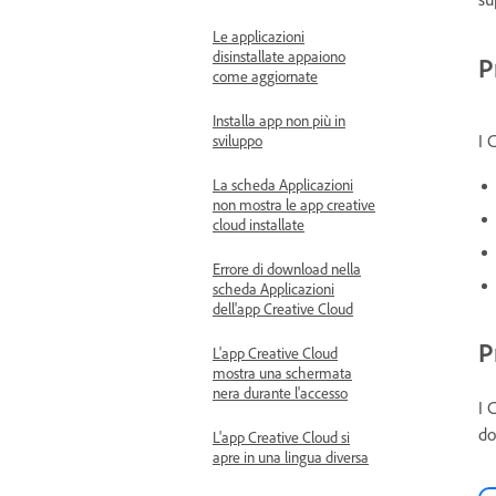
Le applicazioni
disinstallate appaiono
P
come aggiornate
Installa app non più in
I 
sviluppo
La scheda Applicazioni
non mostra le app creative
cloud installate
Errore di download nella
scheda Applicazioni
dell'app Creative Cloud
P
L'app Creative Cloud
mostra una schermata
nera durante l'accesso
I 
do
L'app Creative Cloud si
apre in una lingua diversa