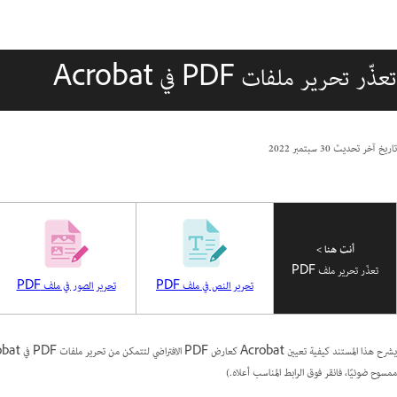
تعذّر تحرير ملفات PDF في Acrobat
تاريخ آخر تحديث
30 سبتمبر 2022
أنت هنا >
تعذّر تحرير ملف PDF
تحرير النص في ملف PDF
تحرير الصور في ملف PDF
ممسوح ضوئيًا، فانقر فوق الرابط المناسب أعلاه.)