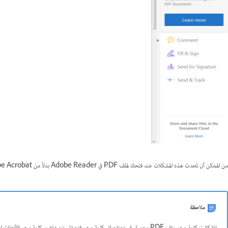
من الممكن أن تحدث هذه المشكلات عند فتحك لملف PDF في Adobe Reader بدلاً من Adobe Acrobat، و المستخدم في تحرير ملف PDF.
ملاحظة