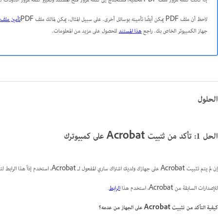
إذا كانت كلمة مرور ملف PDF محمية، فستحتاج إلى
كلمة مرور فتح المستند
و
تغيير كلمة مرور الأذونات
لتع
لاحظ أن ملف PDF يمكن أيضًا تأمينه بوسائل أخرى. على سبيل المثال، يمكن لمالك ملف PDF
تأمين ملف PDF بشهادة رقمي
جهاز الكمبيوتر الخاص بك. راجع
هذا المستند
للحصول على مزيد من المعلومات.
الحلول
الحل 1: تأكد من ثتبيت Acrobat على كمبيوترك
إن لم يتم تثبيت Acrobat على جهازك ولديك اشتراك ساري المفعول لـ Acrobat، استخدم إذاً هذا الرابط لتنزيل و تثبيت
للإصدارات السابقة من Acrobat، استخدم هذا
الرابط
.
كيفية التأكد من تثبيت Acrobat على الجهاز من عدمه؟