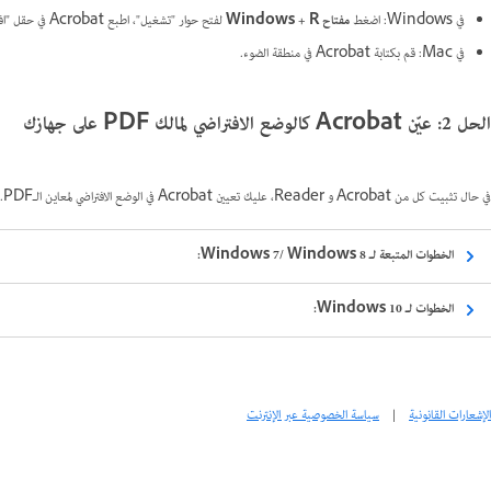
في Windows: اضغط
مفتاح Windows + R
لفتح حوار "تشغيل"، اطبع Acrobat في حقل "افتح"، انقر فوق
في Mac: قم بكتابة Acrobat في منطقة الضوء.
الحل 2: عيّن Acrobat كالوضع الافتراضي لمالك PDF على جهازك
في حال تثبيت كل من Acrobat و Reader، عليك تعيين Acrobat في الوضع الافتراضي لمعاين الـPDF. اتبع الخطوات التالية.
الخطوات المتبعة لـ Windows 7/ Windows 8:
الخطوات لـ Windows 10:
الإشعارات القانونية
|
سياسة الخصوصية عبر الإنترنت