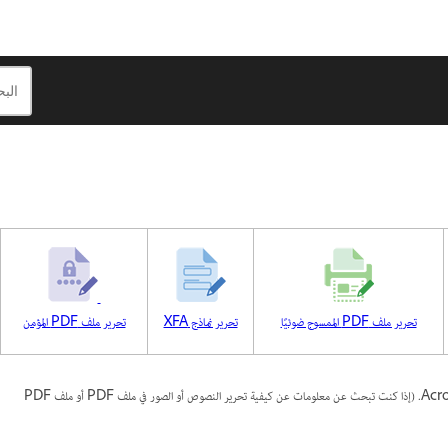
تحرير ملف PDF الممسوح ضوئيًا
تحرير نماذج XFA
تحرير ملف PDF المؤمن
يشرح هذا المستند كيفية تعيين Acrobat كعارض PDF الافتراضي لتتمكن من تحرير ملفات PDF في Acrobat. (إذا كنت تبحث عن معلومات عن كيفية تحرير النصوص أو الصور في ملف PDF أو ملف PDF