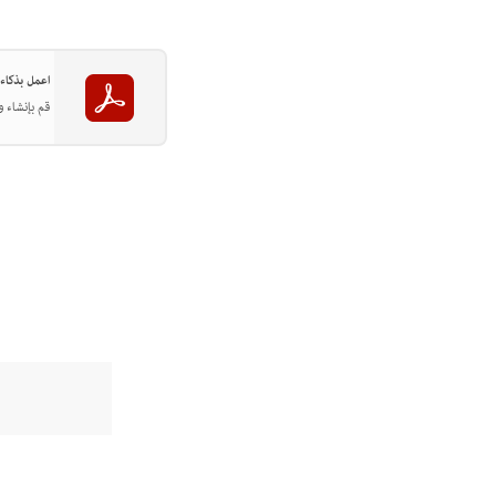
اعمل بذكاء أكثر مع Acrobat على سط
قم بإنشاء وتحرير وتنظيم ملفات