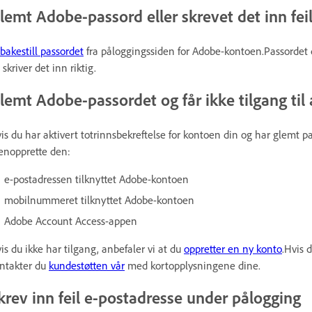
lemt Adobe-passord eller skrevet det inn fei
lbakestill passordet
fra påloggingssiden for Adobe-kontoen.Passordet di
 skriver det inn riktig.
lemt Adobe-passordet og får ikke tilgang ti
is du har aktivert totrinnsbekreftelse for kontoen din og har glemt pas
enopprette den:
e-postadressen tilknyttet Adobe-kontoen
mobilnummeret tilknyttet Adobe-kontoen
Adobe Account Access-appen
is du ikke har tilgang, anbefaler vi at du
oppretter en ny konto
.Hvis 
ntakter du
kundestøtten vår
med kortopplysningene dine.
krev inn feil e-postadresse under pålogging