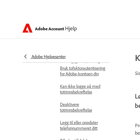
Kan ikke logge på med
Adobe Account Access-
appen
Deaktiver Adobe Account
Hjelp
Adobe Account
Access-appen
Adobe-apper ber om QR-
kode for pålogging
K
Adobe Hjelpesenter
Sikkerhet og gjenoppretting
Bruk tofaktorautentisering
Si
for Adobe-kontoen din
Kan ikke logge på med
totrinnsbekreftelse
L
Deaktivere
b
totrinnsbekreftelse
Legg til eller oppdater
Pr
telefonnummeret ditt
be