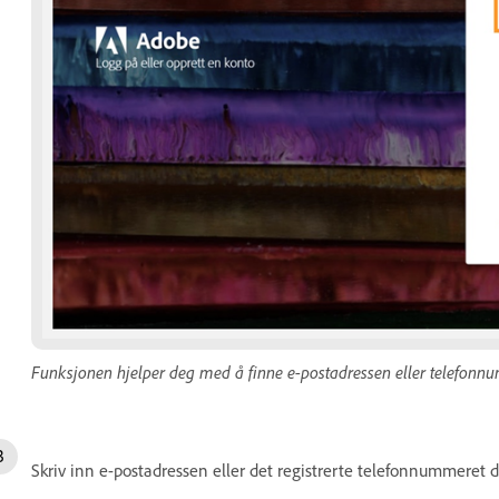
Funksjonen hjelper deg med å finne e-postadressen eller telefonnu
Skriv inn e-postadressen eller det registrerte telefonnummeret du