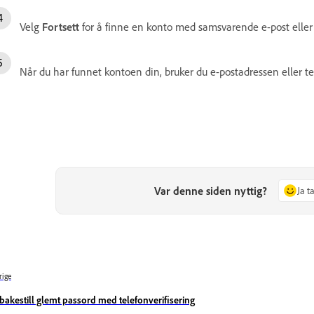
Velg
Fortsett
for å finne en konto med samsvarende e-post elle
Når du har funnet kontoen din, bruker du e-postadressen eller t
Var denne siden nyttig?
Ja t
rige
lbakestill glemt passord med telefonverifisering