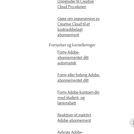
Oppgrader til Creative
Cloud Pro-planen
Gjøre om prøveversjon av
Creative Cloud til et
kostnadsbelagt
abonnement
Fornyelser og kanselleringer
Forny Adobe-
abonnementet ditt
automatisk
Forny eller forleng Adobe-
abonnementet ditt
Forny Adobe-kontoen din
med student- og
lærerrabatt
Reaktiver et inaktivt
Adobe-abonnement
Avbryte Adobe-