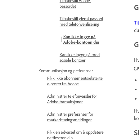
Tilbakestill Adobe-
G
passordet
Tilbakestill glemt passord
Ti
med telefonverifisering
du
Kan ikke logge på
Adobe-kontoen din
G
Kan ikke logge på med
Hv
sosiale kontoer
gj
Kommunikasjon og preferanser
Fikk ikke abonnementsrelaterte
e-poster fra Adobe
Administrer telefonvarsler for
Adobe-transaksjoner
Hv
Administrer preferanser for
ko
markedsføringsmeldinger
S
Fikk en advarsel om å oppdatere
nettleseren din