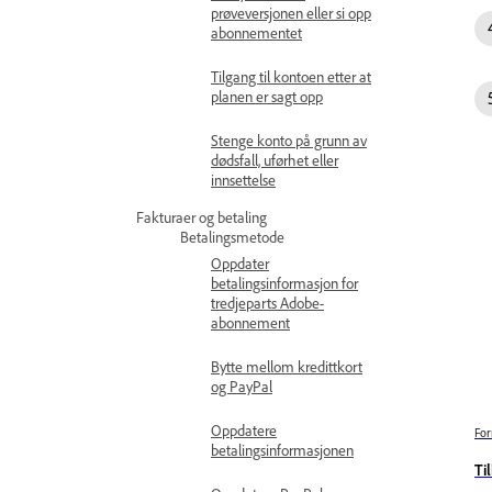
prøveversjonen eller si opp
abonnementet
Tilgang til kontoen etter at
planen er sagt opp
Stenge konto på grunn av
dødsfall, uførhet eller
innsettelse
Fakturaer og betaling
Betalingsmetode
Oppdater
betalingsinformasjon for
tredjeparts Adobe-
abonnement
Bytte mellom kredittkort
og PayPal
Oppdatere
For
betalingsinformasjonen
Ti