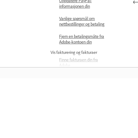
Oppdatere PayPal-
informasjonen din
Vanlige spørsmål om
nettbestillinger og betaling
Fjern en betalingsmåte fra
Adobe-kontoen din
Vis fakturering og fakturaer
Finne fakturaen din fra
Adobe
Oppdatere
avgiftsidentifikasjonsnummeret
Opplæring
Forstå faktureringsgebyrer
Betalings- og
faktureringsproblemer
Lær med trinnvise opplæringsvideoer 
Identifiser Adobe-
praktisk veiledning direkte i
belastningen din
applikasjonen.
Prøve på nytt etter