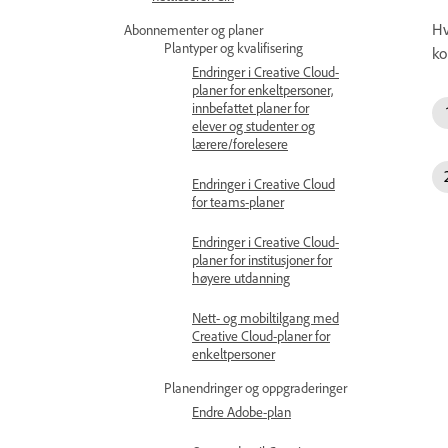
Hv
Abonnementer og planer
Plantyper og kvalifisering
ko
Endringer i Creative Cloud-
planer for enkeltpersoner,
innbefattet planer for
elever og studenter og
lærere/forelesere
Endringer i Creative Cloud
for teams-planer
Endringer i Creative Cloud-
planer for institusjoner for
høyere utdanning
Nett- og mobiltilgang med
Creative Cloud-planer for
enkeltpersoner
Planendringer og oppgraderinger
Endre Adobe-plan