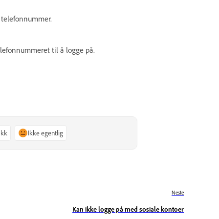
r telefonnummer.
elefonnummeret til å logge på.
akk
Ikke egentlig
Neste
Kan ikke logge på med sosiale kontoer