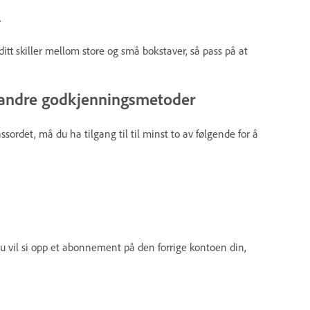
l
tt skiller mellom store og små bokstaver, så pass på at
l andre godkjenningsmetoder
sordet, må du ha tilgang til til minst to av følgende for å
du vil si opp et abonnement på den forrige kontoen din,