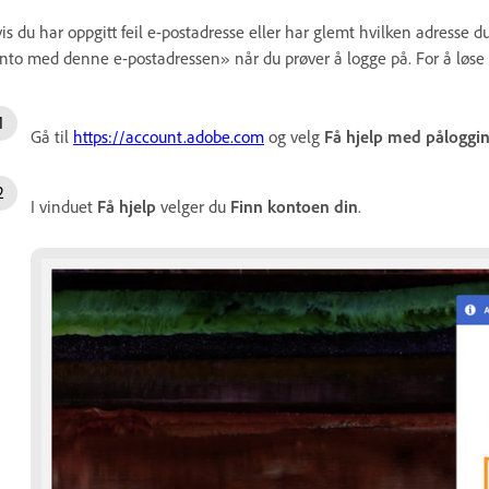
is du har oppgitt feil e-postadresse eller har glemt hvilken adresse d
nto med denne e-postadressen» når du prøver å logge på. For å løse
Gå til
https://account.adobe.com
og velg
Få hjelp med påloggi
I vinduet
Få
hjelp
velger du
Finn kontoen din
.