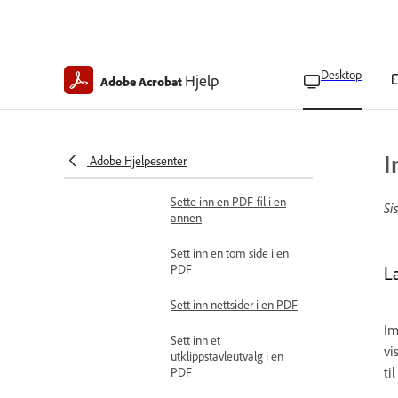
ilSøk etter Bates-
nummererte PDF-filer i
Acrobat Pro
Desktop
Kombiner filer
Hjelp
Adobe Acrobat
Kombiner filer i én PDF-fil
Omarrangere eller endre
størrelse på kombinerte
I
Adobe Hjelpesenter
filer
Sette inn en PDF-fil i en
Si
annen
Sett inn en tom side i en
PDF
L
Sett inn nettsider i en PDF
Im
Sett inn et
vi
utklippstavleutvalg i en
ti
PDF