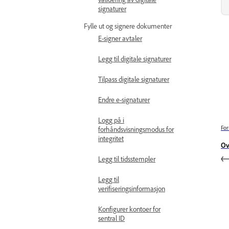
signaturer
Fylle ut og signere dokumenter
E-signer avtaler
Legg til digitale signaturer
Tilpass digitale signaturer
Endre e-signaturer
Logg på i
For
forhåndsvisningsmodus for
integritet
Ov
Legg til tidsstempler
Legg til
verifiseringsinformasjon
Konfigurer kontoer for
sentral ID