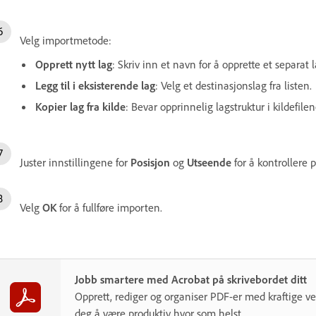
Velg importmetode:
Opprett nytt lag
: Skriv inn et navn for å opprette et separat l
Legg til i eksisterende lag
: Velg et destinasjonslag fra listen.
Kopier lag fra kilde
: Bevar opprinnelig lagstruktur i kildefilen
Juster innstillingene for
Posisjon
og
Utseende
for å kontrollere 
Velg
OK
for å fullføre importen.
Jobb smartere med Acrobat på skrivebordet ditt
Opprett, rediger og organiser PDF-er med kraftige v
deg å være produktiv hvor som helst.