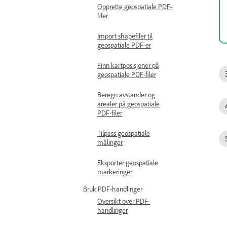
Opprette geospatiale PDF-
filer
Import shapefiler til
geospatiale PDF-er
Finn kartposisjoner på
geospatiale PDF-filer
Beregn avstander og
arealer på geospatiale
PDF-filer
Tilpass geospatiale
målinger
Eksporter geospatiale
markeringer
Bruk PDF-handlinger
Oversikt over PDF-
handlinger