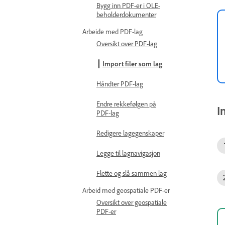
Bygg inn PDF-er i OLE-
beholderdokumenter
Arbeide med PDF-lag
Oversikt over PDF-lag
Import filer som lag
Håndter PDF-lag
Endre rekkefølgen på
I
PDF-lag
Redigere lagegenskaper
Legge til lagnavigasjon
Flette og slå sammen lag
Arbeid med geospatiale PDF-er
Oversikt over geospatiale
PDF-er