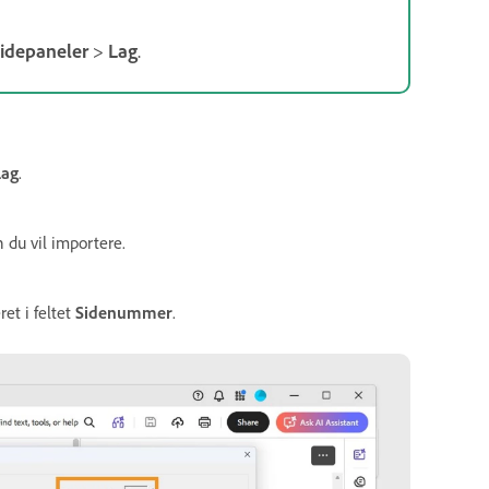
idepaneler
>
Lag
.
lag
.
n du vil importere.
et i feltet
Sidenummer
.