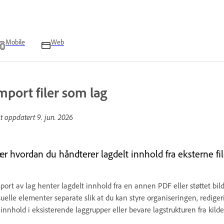
Mobile
Web
mport filer som lag
st oppdatert
9. jun. 2026
ær hvordan du håndterer lagdelt innhold fra eksterne fil
port av lag henter lagdelt innhold fra en annen PDF eller støttet bil
suelle elementer separate slik at du kan styre organiseringen, redig
l innhold i eksisterende laggrupper eller bevare lagstrukturen fra kil