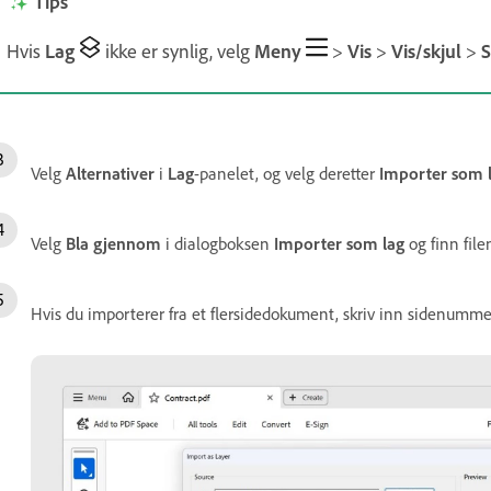
Tips
Hvis
Lag
ikke er synlig, velg
Meny
>
Vis
>
Vis/skjul
>
S
Velg
Alternativer
i
Lag
-panelet, og velg deretter
Importer som 
Velg
Bla gjennom
i dialogboksen
Importer som lag
og finn file
Hvis du importerer fra et flersidedokument, skriv inn sidenummer