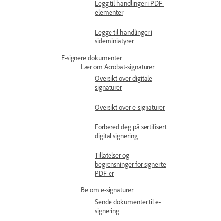
Legg til handlinger i PDF-
elementer
Legge til handlinger i
sideminiatyrer
E-signere dokumenter
Lær om Acrobat-signaturer
Oversikt over digitale
signaturer
Oversikt over e-signaturer
Forbered deg på sertifisert
digital signering
Tillatelser og
begrensninger for signerte
PDF-er
Be om e-signaturer
Sende dokumenter til e-
signering