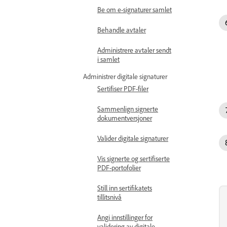
Be om e-signaturer samlet
Behandle avtaler
Administrere avtaler sendt
i samlet
Administrer digitale signaturer
Sertifiser PDF-filer
Sammenlign signerte
dokumentversjoner
Valider digitale signaturer
Vis signerte og sertifiserte
PDF-portofolier
Still inn sertifikatets
tillitsnivå
Angi innstillinger for
validering av digitale