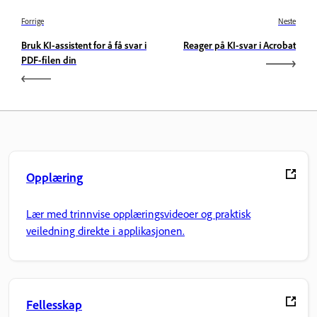
Forrige
Neste
Bruk KI-assistent for å få svar i
Reager på KI-svar i Acrobat
PDF-filen din
Opplæring
Lær med trinnvise opplæringsvideoer og praktisk
veiledning direkte i applikasjonen.
Fellesskap