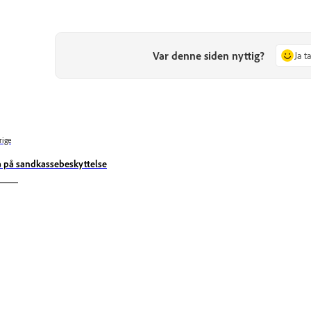
Var denne siden nyttig?
Ja t
rige
å på sandkassebeskyttelse