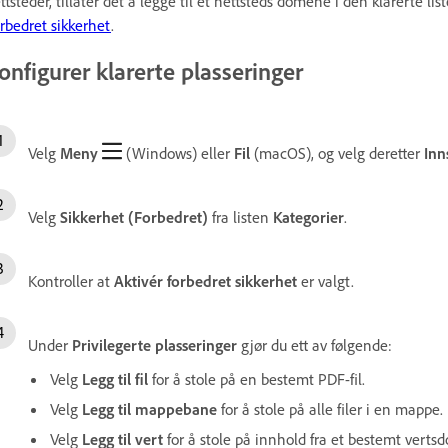
ttsteder, tillater det å legge til et nettsteds domene i den klarerte 
rbedret sikkerhet
.
onfigurer klarerte plasseringer
Velg
Meny
(Windows) eller
Fil
(macOS), og velg deretter
Inns
Velg
Sikkerhet (Forbedret)
fra listen
Kategorier
.
Kontroller at
Aktivér forbedret sikkerhet
er valgt.
Under
Privilegerte plasseringer
gjør du ett av følgende:
Velg
Legg til fil
for å stole på en bestemt PDF-fil.
Velg
Legg til mappebane
for å stole på alle filer i en mappe.
Velg
Legg til vert
for å stole på innhold fra et bestemt verts