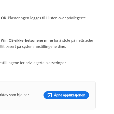
r
OK
. Plasseringen legges til i listen over privilegerte
ra Win OS-sikkerhetsonene mine
for å stole på nettsteder
illit basert på systeminnstillingene dine.
tillingene for privilegerte plasseringer.
erktøy som hjelper
Åpne applikasjonen