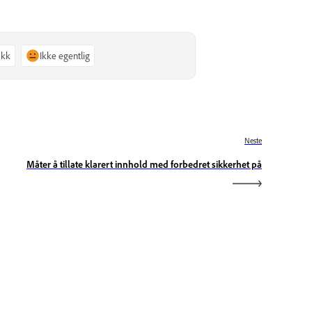
akk
Ikke egentlig
Neste
Måter å tillate klarert innhold med forbedret sikkerhet på