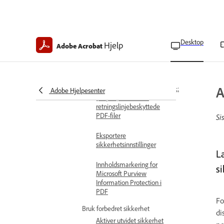
vedleggssikkerhet
Bruk sikkerhetspolicyer på
Outlook-vedlegg
Desktop
Hjelp
Adobe Acrobat
Kopier, rediger eller slett
sikkerhetspolicyer
```json {
A
&quot;trancreatedText&quot;:
Adobe Hjelpesenter
[ &quot;Tilbakekall
retningslinjebeskyttede
PDF-filer
Si
Eksportere
sikkerhetsinnstillinger
Læ
Innholdsmarkering for
si
Microsoft Purview
Information Protection i
PDF
Fo
Bruk forbedret sikkerhet
di
Aktiver utvidet sikkerhet