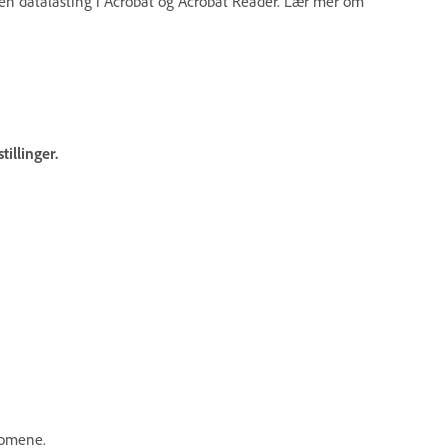
listen datalasting i Acrobat og Acrobat Reader. Lær mer om
tillinger.
domene.