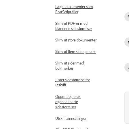
Lagre dokumenter som
PostScript-filer
Skriv ut PDF-er med
blandede sidestørrelser
Skriv ut store dokumenter
Skriv ut flere sider per ark
Skriv ut sider med
bokmerker
Juster sidestørrelse for
utskrift
Opprett og bruk
egendefinerte
sidestørrelser
Utskriftsinnstillinger