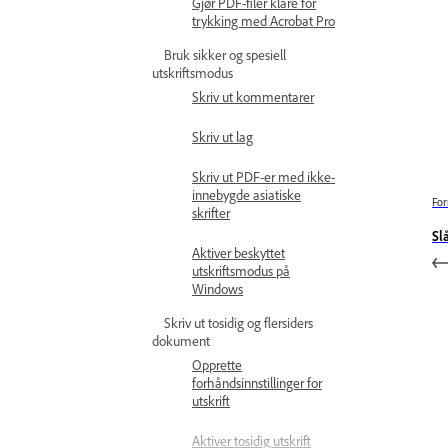
Gjør PDF-filer klare for
trykking med Acrobat Pro
Bruk sikker og spesiell
utskriftsmodus
Skriv ut kommentarer
Skriv ut lag
Skriv ut PDF-er med ikke-
innebygde asiatiske
For
skrifter
Sl
Aktiver beskyttet
utskriftsmodus på
Windows
Skriv ut tosidig og flersiders
dokument
Opprette
forhåndsinnstillinger for
utskrift
Aktiver tosidig utskrift