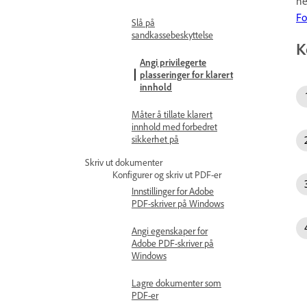
ne
Fo
Slå på
sandkassebeskyttelse
K
Angi privilegerte
plasseringer for klarert
innhold
Måter å tillate klarert
innhold med forbedret
sikkerhet på
Skriv ut dokumenter
Konfigurer og skriv ut PDF-er
Innstillinger for Adobe
PDF-skriver på Windows
Angi egenskaper for
Adobe PDF-skriver på
Windows
Lagre dokumenter som
PDF-er