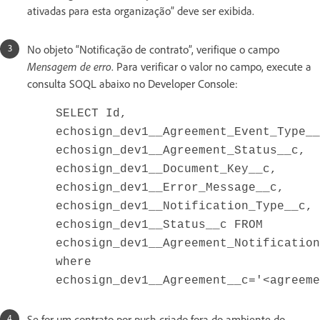
ativadas para esta organização” deve ser exibida.
No objeto “Notificação de contrato”, verifique o campo
Mensagem de erro
. Para verificar o valor no campo, execute a
consulta SOQL abaixo no Developer Console:
SELECT Id,
echosign_dev1__Agreement_Event_Type__
echosign_dev1__Agreement_Status__c,
echosign_dev1__Document_Key__c,
echosign_dev1__Error_Message__c,
echosign_dev1__Notification_Type__c,
echosign_dev1__Status__c FROM
echosign_dev1__Agreement_Notification
where
echosign_dev1__Agreement__c='<agreeme
Se for um contrato por push criado fora do ambiente do