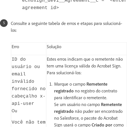
echosign_dev1__Agreement__c = ‘<enter
agreement id>
Consulte a seguinte tabela de erros e etapas para solucioná-
los:
Erro
Solução
Estes erros indicam que o remetente não
ID do
tem uma licença válida do Acrobat Sign.
usuário ou
Para solucioná-los:
email
inválido
Marque o campo
Remetente
fornecido no
registrado
no registro do contrato
cabeçalho x-
para identificar o remetente.
api-user
Se um usuário no campo
Remetente
Ou
registrado
não puder ser encontrado
no Salesforce, o pacote do Acrobat
Você não tem
Sign usará o campo
Criado por
como