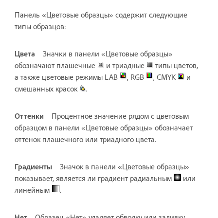
Панель «Цветовые образцы» содержит следующие
типы образцов:
Цвета
Значки в панели «Цветовые образцы»
обозначают плашечные
и триадные
типы цветов,
а также цветовые режимы LAB
, RGB
, CMYK
и
смешанных красок
.
Оттенки
Процентное значение рядом с цветовым
образцом в панели «Цветовые образцы» обозначает
оттенок плашечного или триадного цвета.
Градиенты
Значок в панели «Цветовые образцы»
показывает, является ли градиент радиальным
или
линейным
.
Нет
Образец «Нет» удаляет обводку или заливку