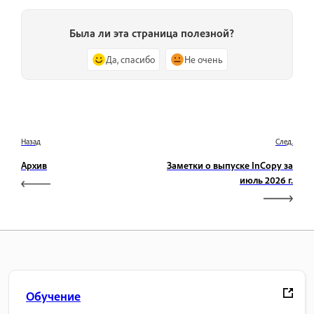
Была ли эта страница полезной?
Да, спасибо
Не очень
Назад
След.
Архив
Заметки о выпуске InCopy за
июль 2026 г.
Обучение