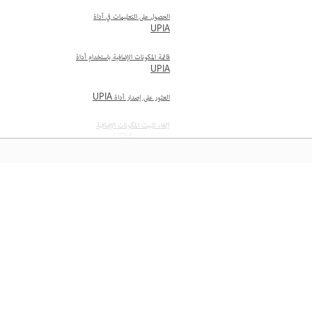
الحصول على التعليمات في أداة
UPIA
قائمة المكونات الإضافية باستخدام أداة
UPIA
العثور على إصدار أداة UPIA
إلغاء تثبيت المكونات الإضافية
باستخدام أداة UPIA
البحث عن المكونات الإضافية
باستخدام Adobe Exchange
المعرفة
فتح التطبيقات في وضع محاكاة
Intel بعد تثبيت المكونات الإضافية
تعلم من خلال مقاطع فيديو تعليمية خطوة بخطوة وإرشادات 
المشاركة والمراجعة
مباشرة داخل التطبيق.
مشاركة المستندات السحابية
التعليق على الملفات المشتركة