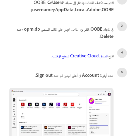
افتح مستكشف الملفات وانتقل إلى مجلد OOBE:
C:\Users\
.
[username]\AppData\Local\Adobe\OOBE
في المجلد
OOBE
، انقر بزر الماوس الأيمن على الملف المسمى
opm.db
وحدد
.
Delete
افتح
تطبيق Creative Cloud لسطح المكتب
.
حدد أيقونة
Account
في أعلى اليمين ثم حدد
out
Sign
.