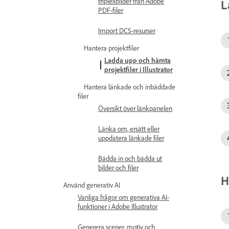
triplexbilder från Adobe
L
PDF-filer
Import DCS-resurser
Hantera projektfiler
Ladda upp och hämta
projektfiler i Illustrator
Hantera länkade och inbäddade
filer
Översikt över länkpanelen
Länka om, ersätt eller
uppdatera länkade filer
Bädda in och bädda ut
bilder och filer
H
Använd generativ AI
Vanliga frågor om generativa AI-
funktioner i Adobe Illustrator
Generera scener, motiv och