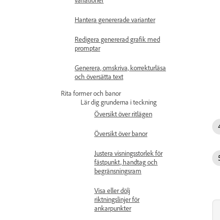
Hantera genererade varianter
Redigera genererad grafik med
promptar
Generera, omskriva, korrekturläsa
och översätta text
Rita former och banor
Lär dig grunderna i teckning
Översikt över ritlägen
Översikt över banor
Justera visningsstorlek för
fästpunkt, handtag och
begränsningsram
Visa eller dölj
riktningslinjer för
ankarpunkter