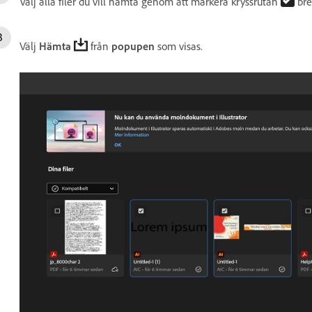
Välj alla filer du vill hämta genom att markera kryssrutan
bred
Välj
Hämta
från
popupen
som visas.