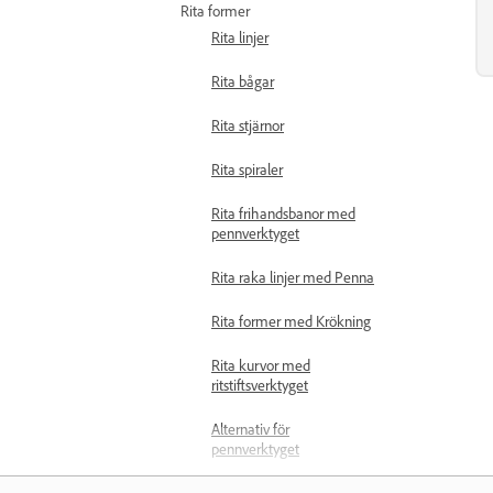
Rita former
Rita linjer
Rita bågar
Rita stjärnor
Rita spiraler
Rita frihandsbanor med
pennverktyget
Rita raka linjer med Penna
Rita former med Krökning
Rita kurvor med
ritstiftsverktyget
Alternativ för
pennverktyget
Rita raka linjer efter kurvor