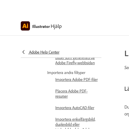
Photoshop till Illustrator
Flytta en del av en bild
från Photoshop till
Illustrator
Hjälp
Illustrator
Importalternativ för
Photoshop
L
Adobe Help Center
Montera och redigera
bilder som genererats på
Adobe Firefly-webbsidan
Se
Importera andra filtyper
Importera Adobe PDF-filer
Lä
Placera Adobe PDF-
resurser
Du
Importera AutoCAD-filer
or
Importera enkelfärgsbild,
duplexbild eller