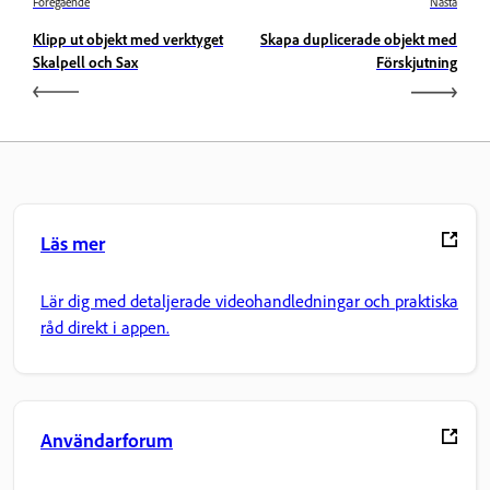
Föregående
Nästa
Klipp ut objekt med verktyget
Skapa duplicerade objekt med
Skalpell och Sax
Förskjutning
Läs mer
Lär dig med detaljerade videohandledningar och praktiska
råd direkt i appen.
Användarforum