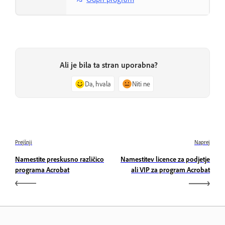
Ali je bila ta stran uporabna?
Da, hvala
Niti ne
Prejšnji
Naprej
Namestite preskusno različico
Namestitev licence za podjetje
programa Acrobat
ali VIP za program Acrobat