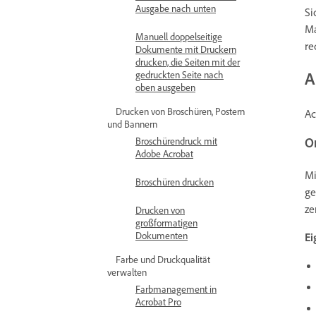
Ausgabe nach unten
Si
Ma
Manuell doppelseitige
re
Dokumente mit Druckern
drucken, die Seiten mit der
A
gedruckten Seite nach
oben ausgeben
Drucken von Broschüren, Postern
Ac
und Bannern
O
Broschürendruck mit
Adobe Acrobat
M
Broschüren drucken
ge
ze
Drucken von
großformatigen
Dokumenten
Ei
Farbe und Druckqualität
verwalten
Farbmanagement in
Acrobat Pro