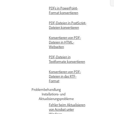
PDFs in PowerPoint-
Format konvertieren
PDF-Dateien in PostScript-
Dateien konvertieren
Konvertieren von PDF-
Dateien in HTML-
Webseiten
PDF-Dateien in
Textformate konvertieren
Konvertieren von PDF-
Dateien in das RTF-
Format
Problembehandlung
Installations- und
Aktualisierungsprobleme
Fehler beim Aktualisieren
von Acrobat unter
Windows