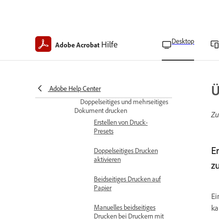
Ebenen drucken
PDFs mit nicht
eingebetteten asiatischen
Desktop
Hilfe
Adobe Acrobat
Schriften drucken
Den geschützten
Druckmodus unter
Windows aktivieren
Ü
Adobe Help Center
Doppelseitiges und mehrseitiges
Dokument drucken
Zu
Erstellen von Druck-
Presets
E
Doppelseitiges Drucken
aktivieren
z
Beidseitiges Drucken auf
Papier
Ei
Manuelles beidseitiges
ka
Drucken bei Druckern mit