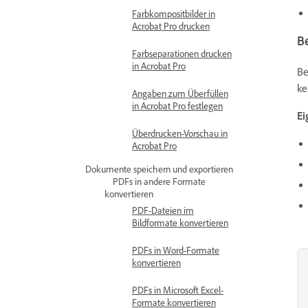
Farbkompositbilder in
Acrobat Pro drucken
B
Farbseparationen drucken
in Acrobat Pro
Be
ke
Angaben zum Überfüllen
in Acrobat Pro festlegen
Ei
Überdrucken-Vorschau in
Acrobat Pro
Dokumente speichern und exportieren
PDFs in andere Formate
konvertieren
PDF-Dateien im
Bildformate konvertieren
PDFs in Word-Formate
konvertieren
PDFs in Microsoft Excel-
Formate konvertieren