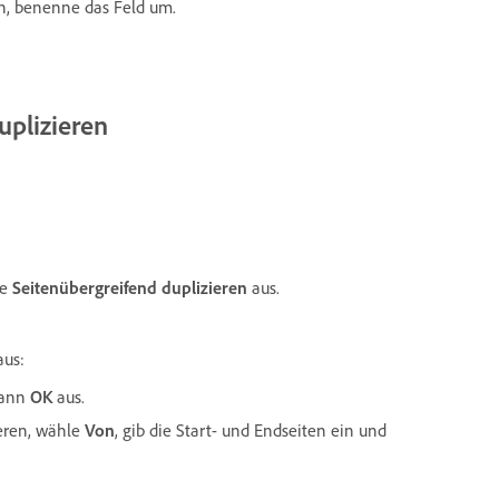
n, benenne das Feld um.
uplizieren
le
Seitenübergreifend duplizieren
aus.
aus:
dann
OK
aus.
eren, wähle
Von
, gib die Start- und Endseiten ein und