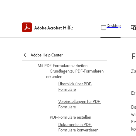
PDF Spaces freigeben
PDF Spaces überprüfen
Desktop
Hilfe
Adobe Acrobat
Unterstützte Dateiformate und
Einschränkungen
Häufig gestellte Fragen zu PDF
F
Adobe Help Center
Spaces
Mit PDF-Formularen arbeiten
Zu
Grundlagen zu PDF-Formularen
erkunden
Überblick über PDF-
Formulare
Er
Voreinstellungen für PDF-
Da
Formulare
wi
PDF-Formulare erstellen
Er
Dokumente in PDF-
ko
Formulare konvertieren