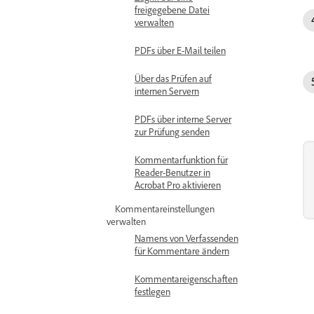
freigegebene Datei
verwalten
PDFs über E-Mail teilen
Über das Prüfen auf
internen Servern
PDFs über interne Server
zur Prüfung senden
Kommentarfunktion für
Reader-Benutzer in
Acrobat Pro aktivieren
Kommentareinstellungen
verwalten
Namens von Verfassenden
für Kommentare ändern
Kommentareigenschaften
festlegen