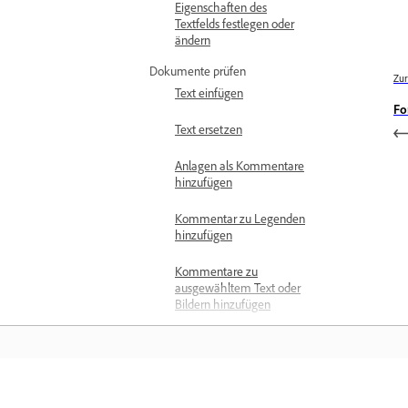
Eigenschaften des
Textfelds festlegen oder
ändern
Dokumente prüfen
Zur
Text einfügen
Fo
Text ersetzen
Anlagen als Kommentare
hinzufügen
Kommentar zu Legenden
hinzufügen
Kommentare zu
ausgewähltem Text oder
Bildern hinzufügen
Markierungen hinzufügen
Markierungsfarben ändern