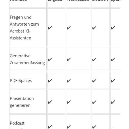
Fragen und
Antworten zum
✔️
✔️
✔️
✔️
Acrobat KI-
Assistenten
Generative
✔️
✔️
✔️
✔️
Zusammenfassung
PDF Spaces
✔️
✔️
✔️
✔️
Präsentation
✔️
✔️
✔️
✔️
generieren
Podcast
✔️
✔️
✔️
—