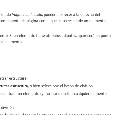
ominado
fragmento de texto
, pueden aparecer a la derecha del
l componente de página con el que se corresponde un elemento.
ento. Si un elemento tiene atributos adjuntos, aparecerá un punto
o el elemento.
trar estructura
.
ultar estructura
, o bien seleccione el botón de división.
 o contraer un elemento (y mostrar u ocultar cualquier elemento
 división.
do clic en el triángulo situado junto al elemento para expandir o