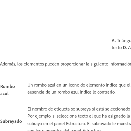
A.
Triángu
texto
D.
A
Además, los elementos pueden proporcionar la siguiente informació
Un rombo azul en un icono de elemento indica que el
Rombo
ausencia de un rombo azul indica lo contrario.
azul
El nombre de etiqueta se subraya si está seleccionad
Por ejemplo, si selecciona texto al que ha asignado la
Subrayado
subraya en el panel Estructura. El subrayado le muest
con los elementos del panel Estructura.