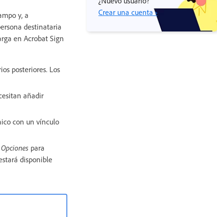
¿Nuevo usuario?
Crear una cuenta ›
ampo y, a
ersona destinataria
arga en Acrobat Sign
ios posteriores. Los
cesitan añadir
nico con un vínculo
ú
Opciones
para
estará disponible