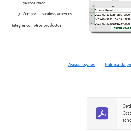
personalizado
Compartir usuarios y acuerdos
Integrar con otros productos
Acrobat Sign para Salesforce
Acrobat Sign para Microsoft
Otras integraciones
Avisos legales
|
Política de p
Integraciones gestionadas por
partners
Claves de integración
Acrobat Sign Desarrolladores
Opti
API REST
Gest
senc
Webhooks