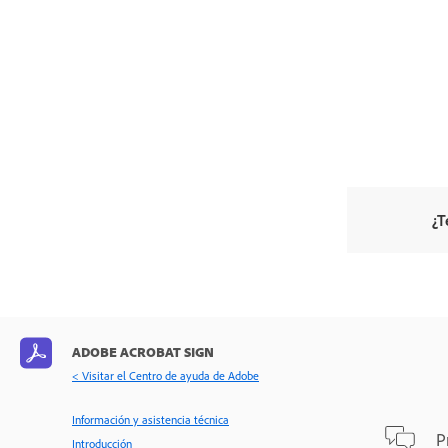
Zona protegida
Soporte y solución de problemas
Estado del servidor de Acrobat
Sign
Recursos de asistencia al cliente
¿T
ADOBE ACROBAT SIGN
< Visitar el Centro de ayuda de Adobe
Información y asistencia técnica
P
Introducción