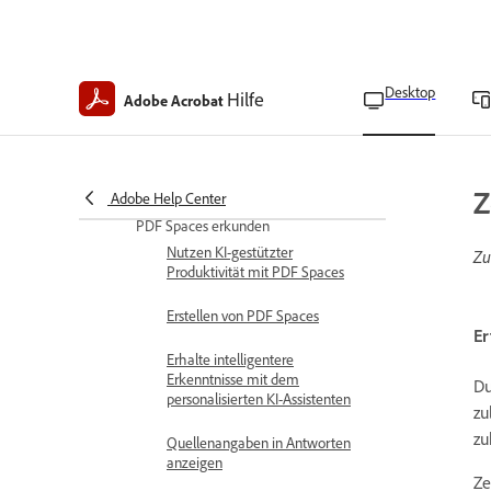
Verifizierungsinformationen
hinzufügen
Roaming-ID-Konten
Desktop
Hilfe
Adobe Acrobat
einrichten
Zertifikate auf
Verzeichnisservern
verwalten
Z
Adobe Help Center
PDF Spaces erkunden
Nutzen KI-gestützter
Zu
Produktivität mit PDF Spaces
Erstellen von PDF Spaces
Er
Erhalte intelligentere
Erkenntnisse mit dem
Du
personalisierten KI-Assistenten
zu
zu
Quellenangaben in Antworten
anzeigen
Ze