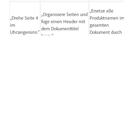
„Ersetze alle
„Organisiere Seiten und
„Drehe Seite 4
Produktnamen im
füge einen Header mit
im
gesamten
dem Dokumenttitel
Uhrzeigersinn.“
Dokument durch
hinzu“
‚Produkt X‘.“
„Füge
„Seiten 1 bis 5
„Lösche alle leeren
Kennwort zu
extrahieren und als
Seiten aus dem
dieser Datei
Word-Dokument
Dokument.“
hinzu.“
exportieren"
Arbeiten Sie intelligenter mit
Acrobat auf Ihrem Desktop
PDFs mit leistungsstarken Tools
anlegen, bearbeiten und organisieren,