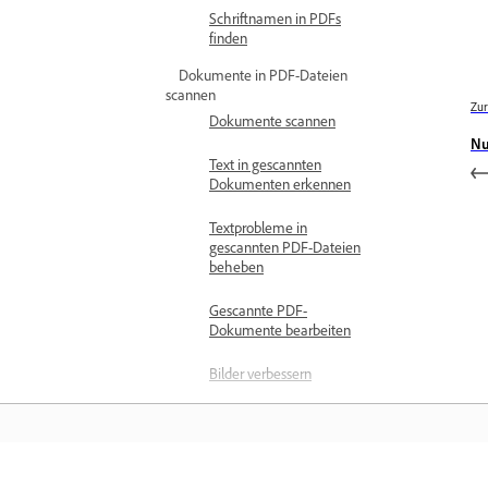
Schriftnamen in PDFs
finden
Dokumente in PDF-Dateien
scannen
Zur
Dokumente scannen
Nu
Text in gescannten
Dokumenten erkennen
Textprobleme in
gescannten PDF-Dateien
beheben
Gescannte PDF-
Dokumente bearbeiten
Bilder verbessern
Gescannte Dokumente
verbessern
Einstellungen für