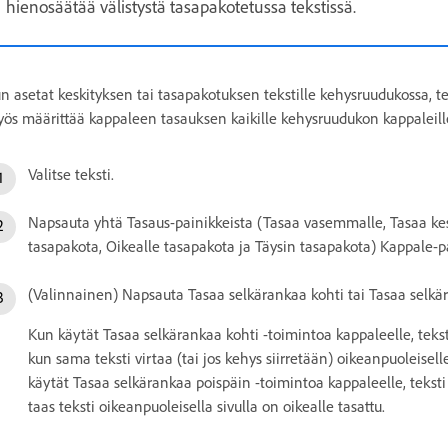
hienosäätää välistystä tasapakotetussa tekstissä.
n asetat keskityksen tai tasapakotuksen tekstille kehysruudukossa, t
ös määrittää kappaleen tasauksen kaikille kehysruudukon kappaleill
Valitse teksti.
Napsauta yhtä Tasaus-painikkeista (Tasaa vasemmalle, Tasaa kes
tasapakota, Oikealle tasapakota ja Täysin tasapakota) Kappale-p
(Valinnainen) Napsauta Tasaa selkärankaa kohti tai Tasaa selkä
Kun käytät Tasaa selkärankaa kohti -toimintoa kappaleelle, tekst
kun sama teksti virtaa (tai jos kehys siirretään) oikeanpuoleisell
käytät Tasaa selkärankaa poispäin -toimintoa kappaleelle, tekst
taas teksti oikeanpuoleisella sivulla on oikealle tasattu.