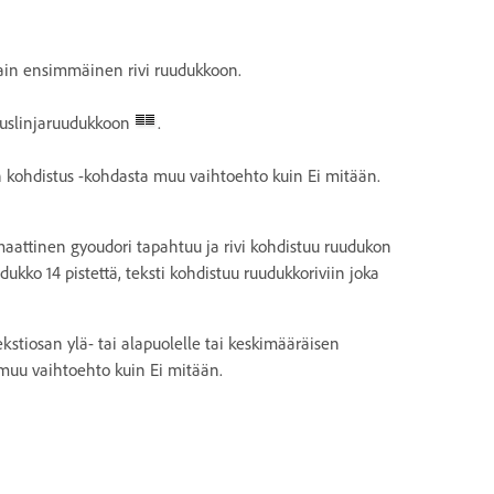
vain ensimmäinen rivi ruudukkoon.
ruslinjaruudukkoon
.
 kohdistus -kohdasta muu vaihtoehto kuin Ei mitään.
aattinen gyoudori tapahtuu ja rivi kohdistuu ruudukon
udukko 14 pistettä, teksti kohdistuu ruudukkoriviin joka
ekstiosan ylä- tai alapuolelle tai keskimääräisen
 muu vaihtoehto kuin Ei mitään.