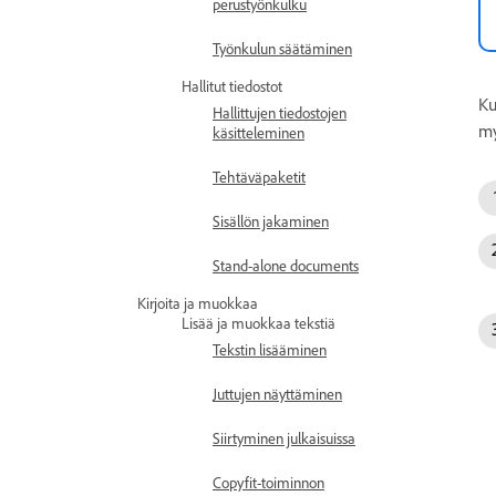
perustyönkulku
Työnkulun säätäminen
Hallitut tiedostot
Ku
Hallittujen tiedostojen
my
käsitteleminen
Tehtäväpaketit
Sisällön jakaminen
Stand-alone documents
Kirjoita ja muokkaa
Lisää ja muokkaa tekstiä
Tekstin lisääminen
Juttujen näyttäminen
Siirtyminen julkaisuissa
Copyfit-toiminnon