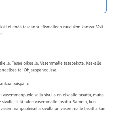
eksti ei enää tasaannu täsmälleen ruudukon kanssa. Voit
e.
kelle, Tasaa oikealle, Vasemmalle tasapakota, Keskelle
aneelissa tai Ohjauspaneelissa.
rankaa poispäin.
i vasemmanpuoleisella sivulla on oikealle tasattu, mutta
e sivulle, siitä tulee vasemmalle tasattu. Samoin, kun
i vasemmanpuoleisella sivulla on vasemmalle tasattu, kun