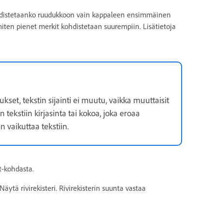
ohdistetaanko ruudukkoon vain kappaleen ensimmäinen
, miten pienet merkit kohdistetaan suurempiin. Lisätietoja
et, tekstin sijainti ei muutu, vaikka muuttaisit
ekstiin kirjasinta tai kokoa, joka eroaa
vaikuttaa tekstiin.
t-kohdasta.
Näytä rivirekisteri. Rivirekisterin suunta vastaa