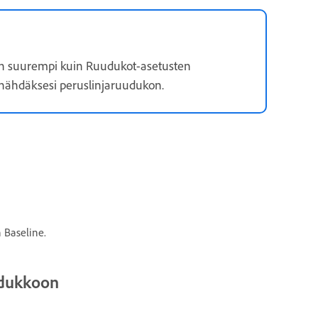
 on suurempi kuin Ruudukot-asetusten
nähdäksesi peruslinjaruudukon.
 Baseline.
udukkoon