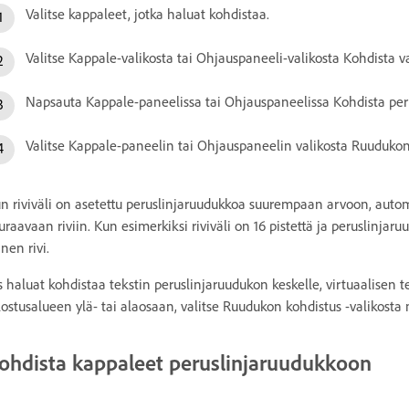
Valitse kappaleet, jotka haluat kohdistaa.
Valitse Kappale-valikosta tai Ohjauspaneeli-valikosta Kohdista 
Napsauta Kappale-paneelissa tai Ohjauspaneelissa Kohdista pe
Valitse Kappale-paneelin tai Ohjauspaneelin valikosta Ruudukon
n riviväli on asetettu peruslinjaruudukkoa suurempaan arvoon, autom
uraavaan riviin. Kun esimerkiksi riviväli on 16 pistettä ja peruslinjaru
inen rivi.
s haluat kohdistaa tekstin peruslinjaruudukon keskelle, virtuaalisen t
lostusalueen ylä- tai alaosaan, valitse Ruudukon kohdistus -valikosta
ohdista kappaleet peruslinjaruudukkoon