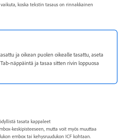
 vaikuta, koska tekstin tasaus on rinnakkainen
attu ja oikean puolen oikealle tasattu, aseta
 Tab-näppäintä ja tasaa sitten rivin loppuosa
ödyllistä tasata kappaleet
embox-keskipisteeseen, mutta voit myös muuttaa
udukon embox tai kehysruudukon ICF kohtaan.