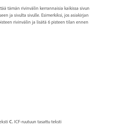
ttää tämän rivinvälin kerrannaisia kaikissa sivun
en ja sivulta sivulle. Esimerkiksi, jos asiakirjan
 pisteen rivinvälin ja lisätä 6 pisteen tilan ennen
eksti
C.
ICF-ruutuun tasattu teksti