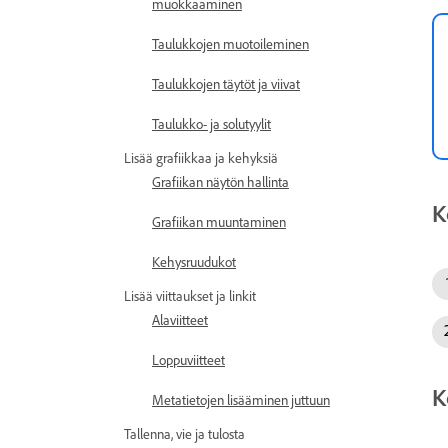
muokkaaminen
Taulukkojen muotoileminen
Taulukkojen täytöt ja viivat
Taulukko- ja solutyylit
Lisää grafiikkaa ja kehyksiä
Grafiikan näytön hallinta
K
Grafiikan muuntaminen
Kehysruudukot
Lisää viittaukset ja linkit
Alaviitteet
Loppuviitteet
K
Metatietojen lisääminen juttuun
Tallenna, vie ja tulosta