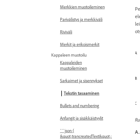
Merkkien muotoileminen
Pe
el
Parivälistys ja merkkiväli
le
ot
Riviväli
Merkit ja erikoismerkit
Kappaleen muotoilu
Kappaleiden
muotoileminen
Sarkaimet ja sisennykset
Tekstin tasaaminen
Bullets and numbering
Anfangit ja sisäkkäistyylit
Ru
```json {
A.
&quot;trancreatedText&quot;: