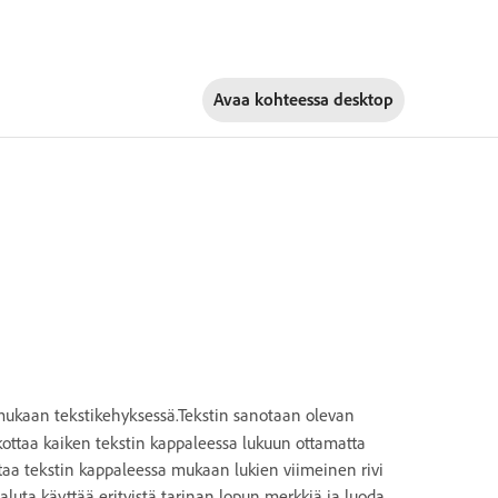
Avaa kohteessa
desktop
mukaan tekstikehyksessä.Tekstin sanotaan olevan
akottaa kaiken tekstin kappaleessa lukuun ottamatta
ottaa tekstin kappaleessa mukaan lukien viimeinen rivi
aluta käyttää erityistä tarinan lopun merkkiä ja luoda