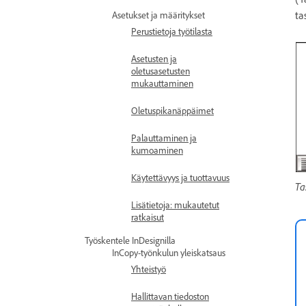
ta
Asetukset ja määritykset
Perustietoja työtilasta
Asetusten ja
oletusasetusten
mukauttaminen
Oletuspikanäppäimet
Palauttaminen ja
kumoaminen
Käytettävyys ja tuottavuus
Ta
Lisätietoja: mukautetut
ratkaisut
Työskentele InDesignilla
InCopy-työnkulun yleiskatsaus
Yhteistyö
Hallittavan tiedoston