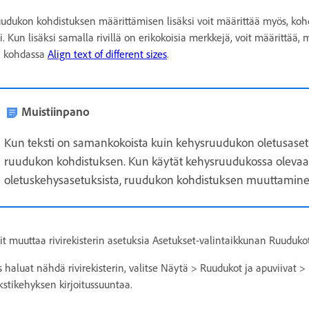
udukon kohdistuksen määrittämisen lisäksi voit määrittää myös, k
vi. Kun lisäksi samalla rivillä on erikokoisia merkkejä, voit määrittää
 kohdassa
Align text of different sizes
.
Muistiinpano
Kun teksti on samankokoista kuin kehysruudukon oletusasetuks
ruudukon kohdistuksen. Kun käytät kehysruudukossa olevaan t
oletuskehysasetuksista, ruudukon kohdistuksen muuttaminen 
it muuttaa rivirekisterin asetuksia Asetukset-valintaikkunan Ruuduko
s haluat nähdä rivirekisterin, valitse Näytä > Ruudukot ja apuviivat > 
kstikehyksen kirjoitussuuntaa.