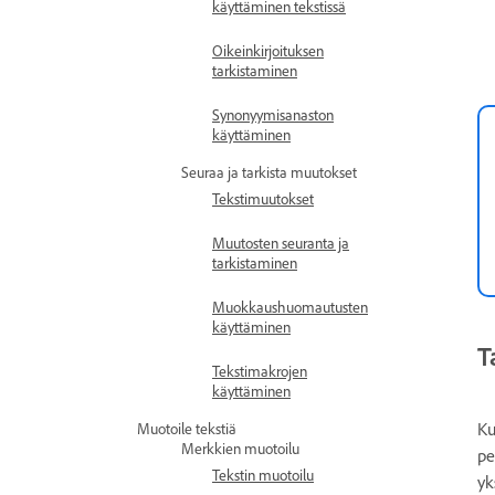
käyttäminen tekstissä
Oikeinkirjoituksen
tarkistaminen
Synonyymisanaston
käyttäminen
Seuraa ja tarkista muutokset
Tekstimuutokset
Muutosten seuranta ja
tarkistaminen
Muokkaushuomautusten
käyttäminen
T
Tekstimakrojen
käyttäminen
Ku
Muotoile tekstiä
Merkkien muotoilu
pe
Tekstin muotoilu
yk