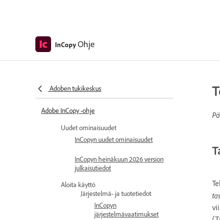
Ohje
InCopy
T
Adoben tukikeskus
Adobe InCopy -ohje
Pä
Uudet ominaisuudet
InCopyn uudet ominaisuudet
T
InCopyn heinäkuun 2026 version
julkaisutiedot
Te
Aloita käyttö
Järjestelmä- ja tuotetiedot
ta
InCopyn
vi
järjestelmävaatimukset
(T