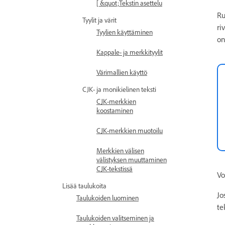
[ &quot;Tekstin asettelu
Ru
Tyylit ja värit
ri
Tyylien käyttäminen
on
Kappale- ja merkkityylit
Värimallien käyttö
CJK- ja monikielinen teksti
CJK-merkkien
koostaminen
CJK-merkkien muotoilu
Merkkien välisen
välistyksen muuttaminen
CJK-tekstissä
Vo
Lisää taulukoita
Jo
Taulukoiden luominen
te
Taulukoiden valitseminen ja