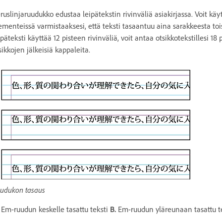
ruslinjaruudukko edustaa leipätekstin rivinväliä asiakirjassa. Voit käy
ementeissä varmistaaksesi, että teksti tasaantuu aina sarakkeesta toise
ipäteksti käyttää 12 pisteen rivinväliä, voit antaa otsikkotekstillesi 18
sikkojen jälkeisiä kappaleita.
udukon tasaus
Em-ruudun keskelle tasattu teksti
B.
Em-ruudun yläreunaan tasattu t