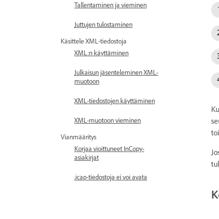
Tallentaminen ja vieminen
Juttujen tulostaminen
Käsittele XML-tiedostoja
XML:n käyttäminen
Julkaisun jäsenteleminen XML-
muotoon
XML-tiedostojen käyttäminen
Ku
se
XML-muotoon vieminen
to
Vianmääritys
Korjaa vioittuneet InCopy-
Jo
asiakirjat
tu
.icap-tiedostoja ei voi avata
K