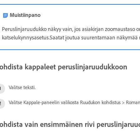
Muistiinpano
Peruslinjaruudukko näkyy vain, jos asiakirjan zoomaustaso
katselukynnysasetus.Saatat joutua suurentamaan näkymää 
ohdista kappaleet peruslinjaruudukkoon
Valitse teksti.
Valitse Kappale-paneelin valikosta Ruudukon kohdistus > Roman
ohdista vain ensimmäinen rivi peruslinjaru