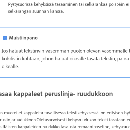
Pystysuorissa kehyksissä tasaaminen tai selkärankaa poispäin ei
selkärangan suunnan kanssa.
Muistiinpano
Jos haluat tekstirivin vasemman puolen olevan vasemmalle tas
kohdistin kohtaan, johon haluat oikealle tasata tekstin, paina
oikealle.
asaa kappaleet peruslinja- ruudukkoon
n muotoilet kappaleita tavallisessa tekstikehyksessä, on erityisen hy
ruslinjaruudukkoon.Oletusarvoisesti kehysruudukon teksti tasataan 
sittäisten kappaleiden ruudukko tasausta romaanibaseline, kehysru