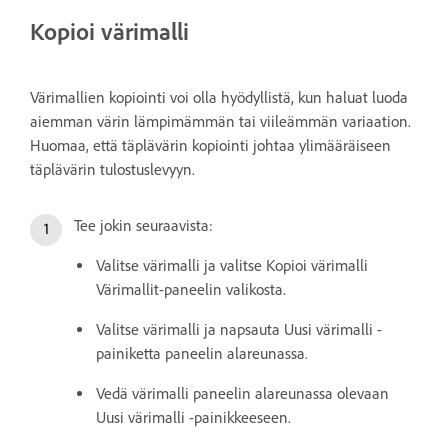
Kopioi värimalli
Värimallien kopiointi voi olla hyödyllistä, kun haluat luoda
aiemman värin lämpimämmän tai viileämmän variaation.
Huomaa, että täplävärin kopiointi johtaa ylimääräiseen
täplävärin tulostuslevyyn.
Tee jokin seuraavista:
Valitse värimalli ja valitse Kopioi värimalli
Värimallit-paneelin valikosta.
Valitse värimalli ja napsauta Uusi värimalli -
painiketta paneelin alareunassa.
Vedä värimalli paneelin alareunassa olevaan
Uusi värimalli -painikkeeseen.