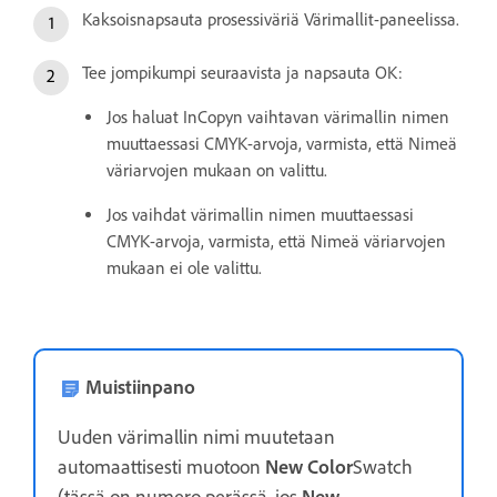
Kaksoisnapsauta prosessiväriä Värimallit-paneelissa.
Tee jompikumpi seuraavista ja napsauta OK:
Jos haluat InCopyn vaihtavan värimallin nimen
muuttaessasi CMYK-arvoja, varmista, että Nimeä
väriarvojen mukaan on valittu.
Jos vaihdat värimallin nimen muuttaessasi
CMYK-arvoja, varmista, että Nimeä väriarvojen
mukaan ei ole valittu.
Muistiinpano
Uuden värimallin nimi muutetaan
automaattisesti muotoon
New Color
Swatch
(tässä on numero perässä, jos
New