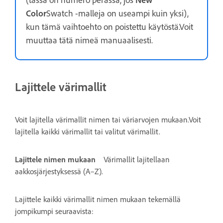
Color
Swatch -malleja on useampi kuin yksi),
kun tämä vaihtoehto on poistettu käytöstä.Voit
muuttaa tätä nimeä manuaalisesti.
Lajittele värimallit
Voit lajitella värimallit nimen tai väriarvojen mukaan.Voit
lajitella kaikki värimallit tai valitut värimallit.
Lajittele nimen mukaan
Värimallit lajitellaan
aakkosjärjestyksessä (A–Z).
Lajittele kaikki värimallit nimen mukaan tekemällä
jompikumpi seuraavista: