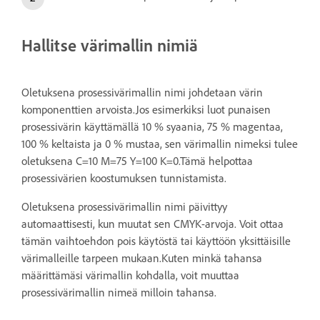
Hallitse värimallin nimiä
Oletuksena prosessivärimallin nimi johdetaan värin
komponenttien arvoista.Jos esimerkiksi luot punaisen
prosessivärin käyttämällä 10 % syaania, 75 % magentaa,
100 % keltaista ja 0 % mustaa, sen värimallin nimeksi tulee
oletuksena C=10 M=75 Y=100 K=0.Tämä helpottaa
prosessivärien koostumuksen tunnistamista.
Oletuksena prosessivärimallin nimi päivittyy
automaattisesti, kun muutat sen CMYK-arvoja. Voit ottaa
tämän vaihtoehdon pois käytöstä tai käyttöön yksittäisille
värimalleille tarpeen mukaan.Kuten minkä tahansa
määrittämäsi värimallin kohdalla, voit muuttaa
prosessivärimallin nimeä milloin tahansa.