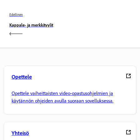
Edellinen
Kappale- ja merkkityylit
Opettele
Opettele vaiheittaisten video-opastusohjelmien ja
käytännön ohjeiden avulla suoraan sovelluksessa.
Yhteisö