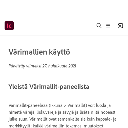
Värimallien käyttö
Päivitetty viimeksi
27. huhtikuuta 2021
Yleistä Värimallit-paneelista
Värimallit-paneelissa (Ikkuna > Värimallit) voit luoda ja
nimetä värejä, liukuvärejä ja sävyjä ja lisätä niitä nopeasti
julkaisuun. Värimallit ovat samankaltaisia kuin kappale- ja
merkkityylit; kaikki värimalliin tekemäsi muutokset