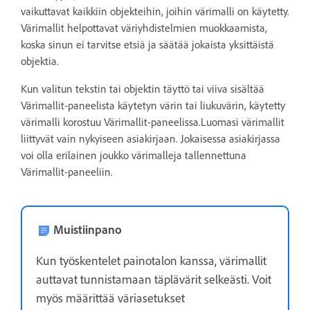
vaikuttavat kaikkiin objekteihin, joihin värimalli on käytetty.
Värimallit helpottavat väriyhdistelmien muokkaamista,
koska sinun ei tarvitse etsiä ja säätää jokaista yksittäistä
objektia.
Kun valitun tekstin tai objektin täyttö tai viiva sisältää
Värimallit-paneelista käytetyn värin tai liukuvärin, käytetty
värimalli korostuu Värimallit-paneelissa.Luomasi värimallit
liittyvät vain nykyiseen asiakirjaan. Jokaisessa asiakirjassa
voi olla erilainen joukko värimalleja tallennettuna
Värimallit-paneeliin.
Muistiinpano
Kun työskentelet painotalon kanssa, värimallit
auttavat tunnistamaan täplävärit selkeästi. Voit
myös määrittää väriasetukset