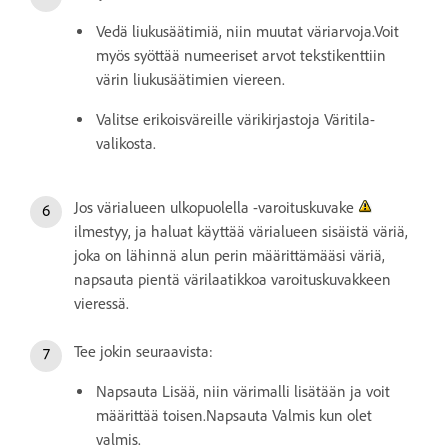
Vedä liukusäätimiä, niin muutat väriarvoja.Voit
myös syöttää numeeriset arvot tekstikenttiin
värin liukusäätimien viereen.
Valitse erikoisväreille värikirjastoja Väritila-
valikosta.
Jos värialueen ulkopuolella -varoituskuvake
ilmestyy, ja haluat käyttää värialueen sisäistä väriä,
joka on lähinnä alun perin määrittämääsi väriä,
napsauta pientä värilaatikkoa varoituskuvakkeen
vieressä.
Tee jokin seuraavista:
Napsauta Lisää, niin värimalli lisätään ja voit
määrittää toisen.Napsauta Valmis kun olet
valmis.