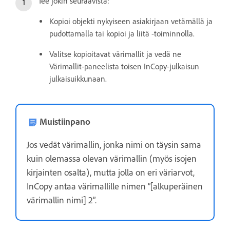
Tee jokin seuraavista:
Kopioi objekti nykyiseen asiakirjaan vetämällä ja
pudottamalla tai kopioi ja liitä -toiminnolla.
Valitse kopioitavat värimallit ja vedä ne
Värimallit-paneelista toisen InCopy-julkaisun
julkaisuikkunaan.
Muistiinpano
Jos vedät värimallin, jonka nimi on täysin sama
kuin olemassa olevan värimallin (myös isojen
kirjainten osalta), mutta jolla on eri väriarvot,
InCopy antaa värimallille nimen ”[alkuperäinen
värimallin nimi] 2”.