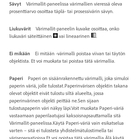
Sävyt
Värimallit-paneelissa värimallien vieressä oleva
prosenttiarvo osoittaa täplä- tai prosessivärin sävyn.
Liukuvärit
Värimallit-paneelin kuvake osoittaa, onko
liukuväri säteittäinen
vai lineaarinen
.
Ei mikään
Ei mitään -värimalli poistaa viivan tai täytön
objektista. Et voi muokata tai poistaa tätä värimallia.
Paperi
Paperi on sisäänrakennettu värimalli, joka simuloi
paperin väriä, jolle tulostat.Paperinvärisen objektin takana
olevat objektit eivät tulostu siltä alueelta, jossa
paperinvärinen objekti peittää ne.Sen sijaan
tulostuspaperin väri näkyy läpi.Voit muokata Paperi-väriä
vastaamaan paperilaatujasi kaksoisnapsauttamalla sitä
Värimallit-paneelissa.Käytä Paperi-väriä vain esikatselua
varten – sitä ei tulosteta yhdistelmätulostimella tai
väriseparaatioissa.Et voi poistaa tätä värimallia.Älä käytä