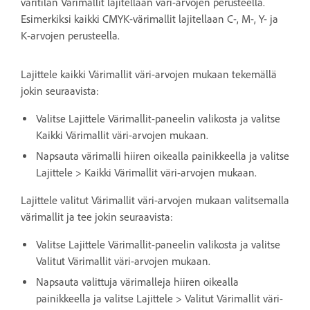
väritilan Värimallit lajitellaan väri-arvojen perusteella.
Esimerkiksi kaikki CMYK-värimallit lajitellaan C-, M-, Y- ja
K-arvojen perusteella.
Lajittele kaikki Värimallit väri-arvojen mukaan tekemällä
jokin seuraavista:
Valitse Lajittele Värimallit-paneelin valikosta ja valitse
Kaikki Värimallit väri-arvojen mukaan.
Napsauta värimalli hiiren oikealla painikkeella ja valitse
Lajittele > Kaikki Värimallit väri-arvojen mukaan.
Lajittele valitut Värimallit väri-arvojen mukaan valitsemalla
värimallit ja tee jokin seuraavista:
Valitse Lajittele Värimallit-paneelin valikosta ja valitse
Valitut Värimallit väri-arvojen mukaan.
Napsauta valittuja värimalleja hiiren oikealla
painikkeella ja valitse Lajittele > Valitut Värimallit väri-