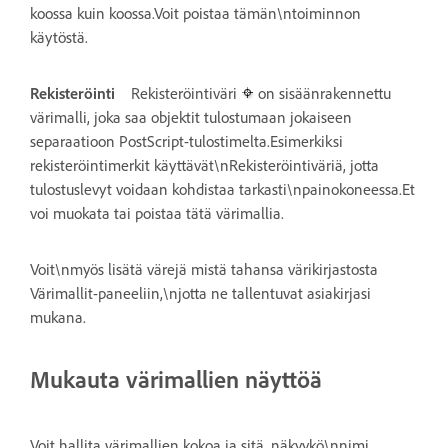
koossa kuin koossa.Voit poistaa tämän\ntoiminnon
käytöstä.
Rekisteröinti
Rekisteröintiväri
on sisäänrakennettu
värimalli, joka saa objektit tulostumaan jokaiseen
separaatioon PostScript-tulostimelta.Esimerkiksi
rekisteröintimerkit käyttävät\nRekisteröintiväriä, jotta
tulostuslevyt voidaan kohdistaa tarkasti\npainokoneessa.Et
voi muokata tai poistaa tätä värimallia.
Voit\nmyös lisätä värejä mistä tahansa värikirjastosta
Värimallit-paneeliin,\njotta ne tallentuvat asiakirjasi
mukana.
Mukauta värimallien näyttöä
Voit hallita värimallien kokoa ja sitä, näkyykö\nnimi