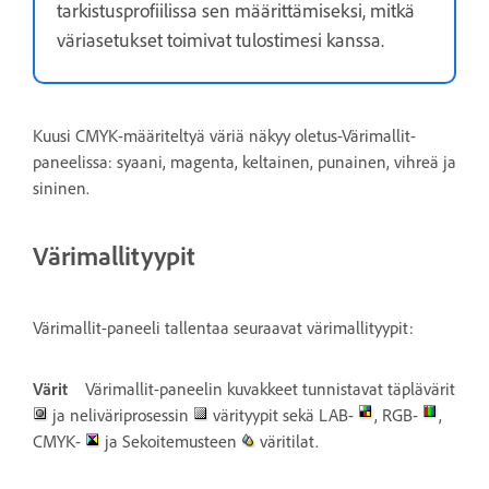
tarkistusprofiilissa sen määrittämiseksi, mitkä
väriasetukset toimivat tulostimesi kanssa.
Kuusi CMYK-määriteltyä väriä näkyy oletus-Värimallit-
paneelissa: syaani, magenta, keltainen, punainen, vihreä ja
sininen.
Värimallityypit
Värimallit-paneeli tallentaa seuraavat värimallityypit:
Värit
Värimallit-paneelin kuvakkeet tunnistavat täplävärit
ja neliväriprosessin
värityypit sekä LAB-
, RGB-
,
CMYK-
ja Sekoitemusteen
väritilat.