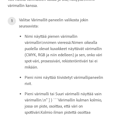
värimallin kanssa.
Valitse Värimallit-paneelin valikosta jokin
seuraavista:
Nimi näyttää pienen värimallin
värimallin\nnimen vieressä.Nimen oikealla
puolella olevat kuvakkeet näyttävät värimallin
(CMYK, RGB ja niin edelleen) ja sen, onko väri
spot-väri, prosessiväri, rekisteröintiväri tai ei
mikään.
Pieni nimi näyttää tiivistetyt värimallipaneelin
rivit.
Pieni värimalli tai Suuri värimalli näyttää vain
värimallin.\n" ] } ```Värimallin kulman kolmio,
jossa on piste, osoittaa, että väri on
spottiväri.Kolmio ilman pistettä osoittaa