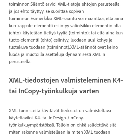
toiminnon.Sääntö arvioi XML-tietoja ehtojen perusteella,
ja jos ehto täyttyy, se suorittaa sopivan
toiminnon.Esimerkiksi XML-sääntö voi määrittää, että aina
kun kappale-elementti esiintyy väliotsikko-elementin alla
(ehto), käytetään tiettyä tyyliä (toiminto); tai että aina kun
tuote-elementti (ehto) esiintyy, luodaan uusi kehys ja
tuotekuva tuodaan (toiminnot).XML-säännöt ovat keino
luoda ja muotoilla asetteluja dynaamisesti XML:n
perusteella.
XML-tiedostojen valmisteleminen K4-
tai InCopy-työnkulkuja varten
XML-tunnisteita käyttävät tiedostot on valmisteltava
käytettäviksi K4- tai InDesign-/InCopy-
työnkulkuympäristöissä. Tällöin on ehkä säädettävä sitä,
miten rakenne valmistellaan ja miten XML tuodaan