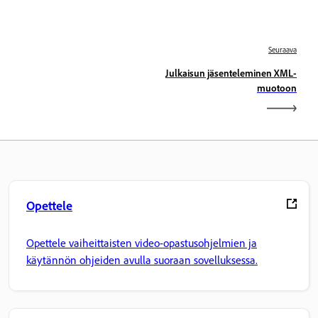
Seuraava
Julkaisun jäsenteleminen XML-
muotoon
Opettele
Opettele vaiheittaisten video-opastusohjelmien ja
käytännön ohjeiden avulla suoraan sovelluksessa.