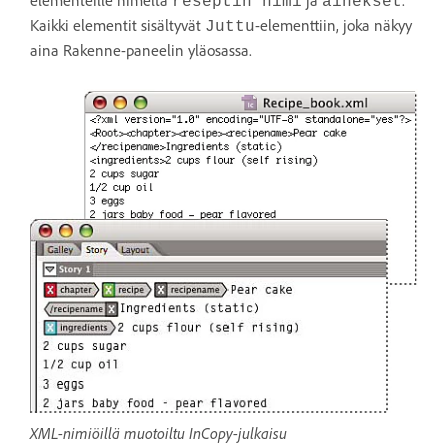
elementeille nimeltä
ja
.
reseptin nimi
ainekset
Kaikki elementit sisältyvät
-elementtiin, joka näkyy
Juttu
aina Rakenne-paneelin yläosassa.
XML-nimiöillä muotoiltu InCopy-julkaisu