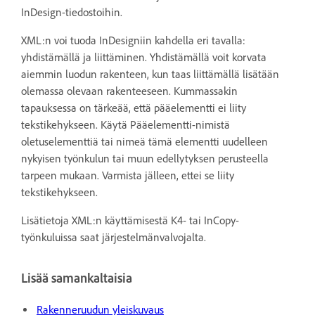
InDesign-tiedostoihin.
XML:n voi tuoda InDesigniin kahdella eri tavalla:
yhdistämällä ja liittäminen. Yhdistämällä voit korvata
aiemmin luodun rakenteen, kun taas liittämällä lisätään
olemassa olevaan rakenteeseen. Kummassakin
tapauksessa on tärkeää, että pääelementti ei liity
tekstikehykseen. Käytä Pääelementti-nimistä
oletuselementtiä tai nimeä tämä elementti uudelleen
nykyisen työnkulun tai muun edellytyksen perusteella
tarpeen mukaan. Varmista jälleen, ettei se liity
tekstikehykseen.
Lisätietoja XML:n käyttämisestä K4- tai InCopy-
työnkuluissa saat järjestelmänvalvojalta.
Lisää samankaltaisia
Rakenneruudun yleiskuvaus