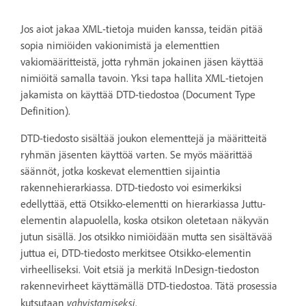
Jos aiot jakaa XML-tietoja muiden kanssa, teidän pitää
sopia nimiöiden vakionimistä ja elementtien
vakiomääritteistä, jotta ryhmän jokainen jäsen käyttää
nimiöitä samalla tavoin. Yksi tapa hallita XML-tietojen
jakamista on käyttää DTD-tiedostoa (Document Type
Definition).
DTD-tiedosto sisältää joukon elementtejä ja määritteitä
ryhmän jäsenten käyttöä varten. Se myös määrittää
säännöt, jotka koskevat elementtien sijaintia
rakennehierarkiassa. DTD-tiedosto voi esimerkiksi
edellyttää, että Otsikko-elementti on hierarkiassa Juttu-
elementin alapuolella, koska otsikon oletetaan näkyvän
jutun sisällä. Jos otsikko nimiöidään mutta sen sisältävää
juttua ei, DTD-tiedosto merkitsee Otsikko-elementin
virheelliseksi. Voit etsiä ja merkitä InDesign-tiedoston
rakennevirheet käyttämällä DTD-tiedostoa. Tätä prosessia
vahvistamiseksi
kutsutaan
.