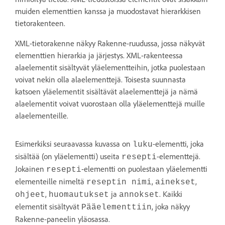
muiden elementtien kanssa ja muodostavat hierarkkisen
tietorakenteen.
XML-tietorakenne näkyy Rakenne-ruudussa, jossa näkyvät
elementtien hierarkia ja järjestys. XML-rakenteessa
alaelementit sisältyvät yläelementteihin, jotka puolestaan
voivat nekin olla alaelementtejä. Toisesta suunnasta
katsoen yläelementit sisältävät alaelementtejä ja nämä
alaelementit voivat vuorostaan olla yläelementtejä muille
alaelementeille.
Esimerkiksi seuraavassa kuvassa on
-elementti, joka
luku
sisältää (on yläelementti) useita
-elementtejä.
resepti
Jokainen
-elementti on puolestaan yläelementti
resepti
elementeille nimeltä
,
,
reseptin nimi
ainekset
,
ja
. Kaikki
ohjeet
huomautukset
annokset
elementit sisältyvät
, joka näkyy
Pääelementtiin
Rakenne-paneelin yläosassa.