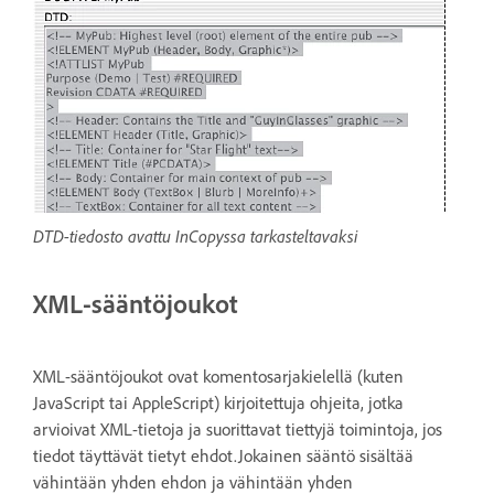
DTD-tiedosto avattu InCopyssa tarkasteltavaksi
XML-sääntöjoukot
XML-sääntöjoukot ovat komentosarjakielellä (kuten
JavaScript tai AppleScript) kirjoitettuja ohjeita, jotka
arvioivat XML-tietoja ja suorittavat tiettyjä toimintoja, jos
tiedot täyttävät tietyt ehdot.Jokainen sääntö sisältää
vähintään yhden ehdon ja vähintään yhden