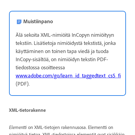
Muistiinpano
Älä sekoita XML-nimiöitä InCopyn nimiöityyn
tekstiin. Lisätietoja nimiöidystä tekstistä, jonka
käyttäminen on toinen tapa viedä ja tuoda
InCopy-sisältöä, on nimiöidyn tekstin PDF-
tiedostossa osoitteessa
www.adobe.com/go/learn_id_taggedtext_cs5_fi
(PDF).
XML-tietorakenne
Elementti
on XML-tietojen rakennusosa. Elementti on
nimiöityä tietoa. XML-tiedostoissa elementit ovat sisäkkäin