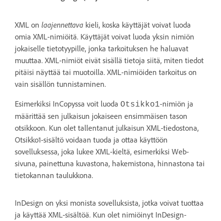
laajennettava
XML on
kieli, koska käyttäjät voivat luoda
omia XML-nimiöitä. Käyttäjät voivat luoda yksin nimiön
jokaiselle tietotyypille, jonka tarkoituksen he haluavat
muuttaa. XML-nimiöt eivät sisällä tietoja siitä, miten tiedot
pitäisi näyttää tai muotoilla. XML-nimiöiden tarkoitus on
vain sisällön tunnistaminen.
Esimerkiksi InCopyssa voit luoda
-nimiön ja
Otsikko1
määrittää sen julkaisun jokaiseen ensimmäisen tason
otsikkoon. Kun olet tallentanut julkaisun XML-tiedostona,
Otsikko1-sisältö voidaan tuoda ja ottaa käyttöön
sovelluksessa, joka lukee XML-kieltä, esimerkiksi Web-
sivuna, painettuna kuvastona, hakemistona, hinnastona tai
tietokannan taulukkona.
InDesign on yksi monista sovelluksista, jotka voivat tuottaa
ja käyttää XML-sisältöä. Kun olet nimiöinyt InDesign-