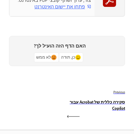
צור, ערוך ושתף קובצי PDF באינטרנט.
פתחו את יישום האינטרנט
האם הדף הזה הועיל לך?
כן, תודה
לא ממש
Previous
סקירה כללית של Acrobat עבור
Copilot