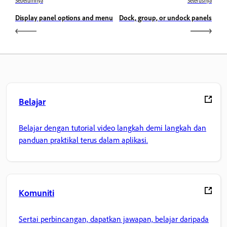
Sebelumnya
Seterusnya
Display panel options and menu
Dock, group, or undock panels
Belajar
Belajar dengan tutorial video langkah demi langkah dan
panduan praktikal terus dalam aplikasi.
Komuniti
Sertai perbincangan, dapatkan jawapan, belajar daripada