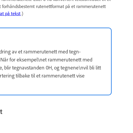
et forhåndsbestemt rutenettformat på et rammerutenett
at på tekst
.)
endring av et rammerutenett med tegn-
ng. Når for eksempel\net rammerutenett med
, blir tegnavstanden 0H, og tegnene\nvil bli litt
rtering tilbake til et rammerutenett vise
t