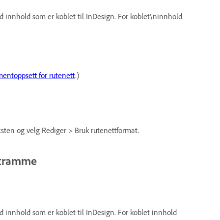
 innhold som er koblet til InDesign. For koblet\ninnhold
mentoppsett for rutenett
.)
eksten og velg Rediger > Bruk rutenettformat.
kstramme
 innhold som er koblet til InDesign. For koblet innhold