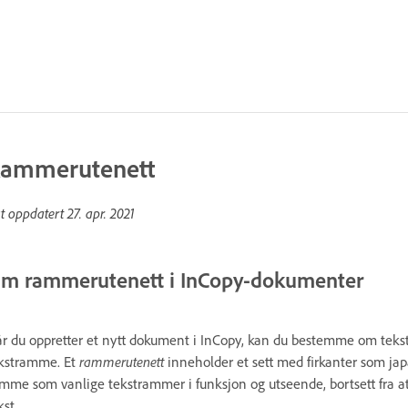
ammerutenett
st oppdatert
27. apr. 2021
m rammerutenett i InCopy-dokumenter
r du oppretter et nytt dokument i InCopy, kan du bestemme om tekst
kstramme. Et
rammerutenett
inneholder et sett med firkanter som jap
mme som vanlige tekstrammer i funksjon og utseende, bortsett fra a
kst.