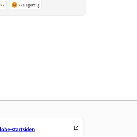
akk
Ikke egentlig
obe-startsiden