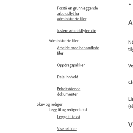
Forstå en grunnleggende
arbeidsflyt for
administrerte filer
A
Justere arbeidsflyten din
Administrerte filer
Nå
Arbeide med behandlede
ti
filer
Oppdragspakker
Ve
Dele innhold
Ch
Enkeltstående
dokumenter
Li
Skriv og rediger
(e
Legg til og rediger tekst
Legge til tekst
V
Vise artikler