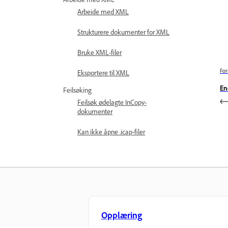
Arbeide med XML
Strukturere dokumenter for XML
Bruke XML-filer
For
Eksportere til XML
En
Feilsøking
Feilsøk ødelagte InCopy-
dokumenter
Kan ikke åpne .icap-filer
Opplæring