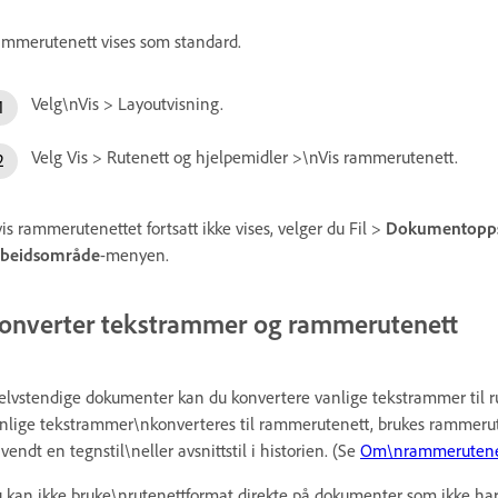
mmerutenett vises som standard.
Velg\nVis > Layoutvisning.
Velg Vis > Rutenett og hjelpemidler >\nVis rammerutenett.
is rammerutenettet fortsatt ikke vises, velger du Fil >
Dokumentopps
rbeidsområde
-menyen.
onverter tekstrammer og rammerutenett
selvstendige dokumenter kan du konvertere vanlige tekstrammer til 
nlige tekstrammer\nkonverteres til rammerutenett, brukes rammerut
vendt en tegnstil\neller avsnittstil i historien. (Se
Om\nrammerutenet
 kan ikke bruke\nrutenettformat direkte på dokumenter som ikke har 