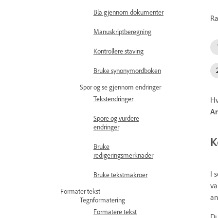
Bla gjennom dokumenter
Ra
Manuskriptberegning
Kontrollere staving
Bruke synonymordboken
Spor og se gjennom endringer
Tekstendringer
Hv
A
Spore og vurdere
endringer
K
Bruke
redigeringsmerknader
I 
Bruke tekstmakroer
va
Formater tekst
an
Tegnformatering
Formatere tekst
Du