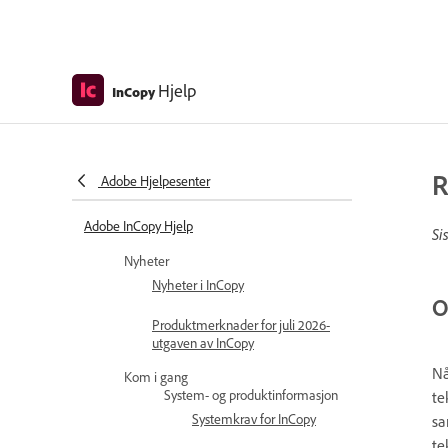
Hjelp
InCopy
R
Adobe Hjelpesenter
Adobe InCopy Hjelp
Si
Nyheter
Nyheter i InCopy
O
Produktmerknader for juli 2026-
utgaven av InCopy
Nå
Kom i gang
System- og produktinformasjon
te
Systemkrav for InCopy
sa
te