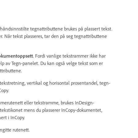
håndsinnstilte tegnattributtene brukes på plassert tekst.
r. Når tekst plasseres, tar den på seg tegnattributtene
kumentoppsett
. Fordi vanlige tekstrammer ikke har
hjelp av Tegn-panelet. Du kan også velge tekst som er
tributtene.
ekstretning, vertikal og horisontal prosentandel, tegn-
Copy.
merutenett eller tekstramme, brukes InDesign-
ede tekstikonet mens du plasserer InCopy-dokumentet,
rt i InCopy.
ngitte rutenett.