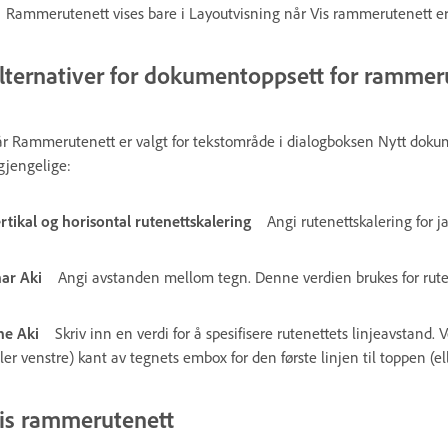
Rammerutenett vises bare i Layoutvisning når Vis rammerutenett er 
lternativer for dokumentoppsett for rammer
r Rammerutenett er valgt for tekstområde i dialogboksen Nytt doku
lgjengelige:
rtikal og horisontal rutenettskalering
Angi rutenettskalering for j
ar Aki
Angi avstanden mellom tegn. Denne verdien brukes for rut
ne Aki
Skriv inn en verdi for å spesifisere rutenettets linjeavstan
ller venstre) kant av tegnets embox for den første linjen til toppen (e
is rammerutenett