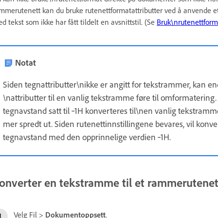
mmerutenett kan du bruke rutenettformatattributter ved å anvende 
d tekst som ikke har fått tildelt en avsnittstil. (Se
Bruk\nrutenettform
Notat
Siden tegnattributter\nikke er angitt for tekstrammer, kan 
\nattributter til en vanlig tekstramme føre til omformateri
tegnavstand satt til ‑1H konverteres til\nen vanlig tekstramme
mer spredt ut. Siden rutenettinnstillingene bevares, vil konve
tegnavstand med den opprinnelige verdien ‑1H.
onverter en tekstramme til et rammerutenet
Velg Fil >
Dokumentoppsett
.