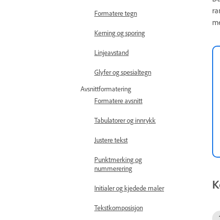
ra
Formatere tegn
me
Kerning og sporing
Linjeavstand
Glyfer og spesialtegn
Avsnittformatering
Formatere avsnitt
Tabulatorer og innrykk
Justere tekst
Punktmerking og
nummerering
K
Initialer og kjedede maler
Tekstkomposisjon