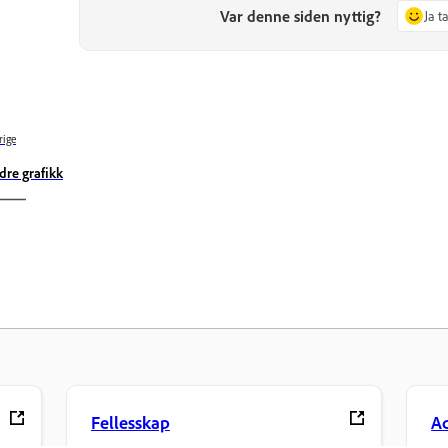
Var denne siden nyttig?
Ja t
rige
dre grafikk
Fellesskap
Ad