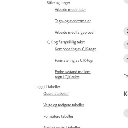
Stiler og farger
Arbeide med maler
Tegn- og avsnittsmaler
Arbeide med fargeprøver
CJK og flerspråklig tekst
Komponering av CJK-tegn
Formatering av CJK-tegn
Endre avstand mellom
Fo
tegn i CJK-tekst
Legg til tabeller
K
Opprett tabeller
Velge og redigere tabeller
Formatere tabeller
Streker og fyll i tabeller