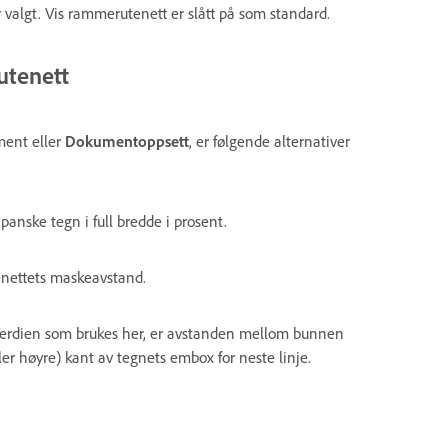
valgt. Vis rammerutenett er slått på som standard.
utenett
ment eller
Dokumentoppsett
, er følgende alternativer
apanske tegn i full bredde i prosent.
enettets maskeavstand.
d. Verdien som brukes her, er avstanden mellom bunnen
ller høyre) kant av tegnets embox for neste linje.