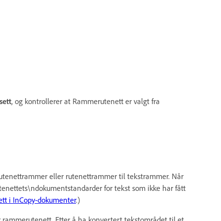
ett
, og kontrollerer at Rammerutenett er valgt fra
rutenettrammer eller rutenettrammer til tekstrammer. Når
enettets\ndokumentstandarder for tekst som ikke har fått
t i InCopy-dokumenter
.)
rammerutenett. Etter å ha konvertert tekstområdet til et