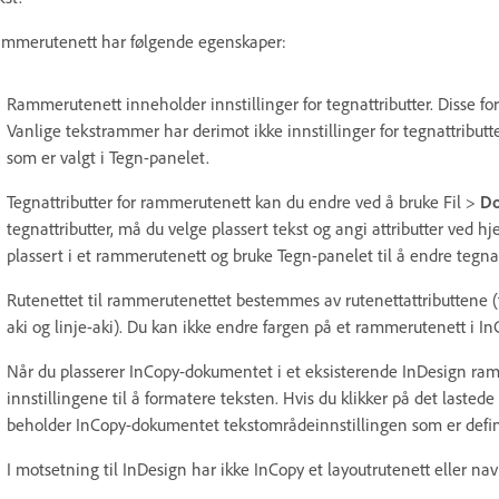
mmerutenett har følgende egenskaper:
Rammerutenett inneholder innstillinger for tegnattributter. Disse for
Vanlige tekstrammer har derimot ikke innstillinger for tegnattributte
som er valgt i Tegn-panelet.
Tegnattributter for rammerutenett kan du endre ved å bruke Fil >
Do
tegnattributter, må du velge plassert tekst og angi attributter ved 
plassert i et rammerutenett og bruke Tegn-panelet til å endre tegnat
Rutenettet til rammerutenettet bestemmes av rutenettattributtene (t
aki og linje-aki). Du kan ikke endre fargen på et rammerutenett i In
Når du plasserer InCopy-dokumentet i et eksisterende InDesign ram
innstillingene til å formatere teksten. Hvis du klikker på det last
beholder InCopy-dokumentet tekstområdeinnstillingen som er define
I motsetning til InDesign har ikke InCopy et layoutrutenett eller nav