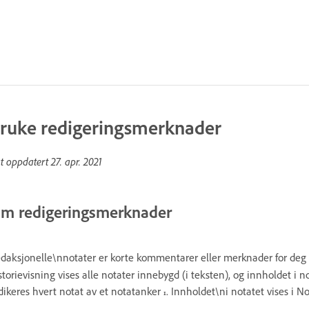
ruke redigeringsmerknader
st oppdatert
27. apr. 2021
m redigeringsmerknader
daksjonelle\nnotater er korte kommentarer eller merknader for deg se
storievisning vises alle notater innebygd (i teksten), og innholdet i
dikeres hvert notat av et notatanker
. Innholdet\ni notatet vises i N