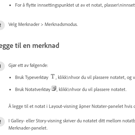
For å flytte innsettingspunktet ut av et notat, plasser\ninnse
Velg Merknader > Merknadsmodus.
egge til en merknad
Gjør ett av følgende:
Bruk Typeverktøy
, klikk\nhvor du vil plassere notatet, og
Bruk Notatverktøy
, klikk\nhvor du vil plassere notatet.
Å legge til et notat i Layout-visning åpner Notater-panelet hvis 
I Galley- eller Story-visning skriver du notatet ditt mellom nota
Merknader-panelet.