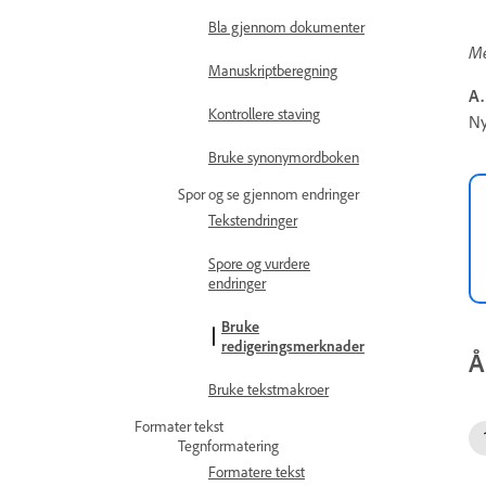
Bla gjennom dokumenter
Me
Manuskriptberegning
A.
Kontrollere staving
N
Bruke synonymordboken
Spor og se gjennom endringer
Tekstendringer
Spore og vurdere
endringer
Bruke
redigeringsmerknader
Å
Bruke tekstmakroer
Formater tekst
Tegnformatering
Formatere tekst