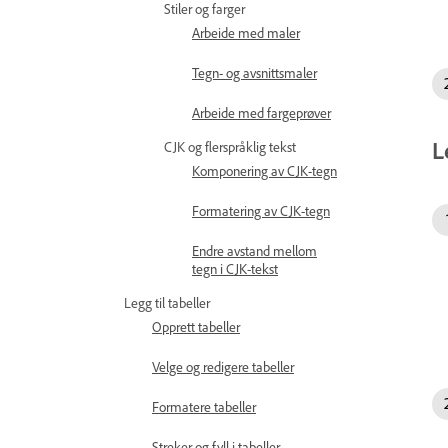
Stiler og farger
Arbeide med maler
Tegn- og avsnittsmaler
Arbeide med fargeprøver
L
CJK og flerspråklig tekst
Komponering av CJK-tegn
Formatering av CJK-tegn
Endre avstand mellom
tegn i CJK-tekst
Legg til tabeller
Opprett tabeller
Velge og redigere tabeller
Formatere tabeller
Streker og fyll i tabeller