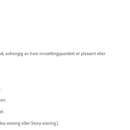
 på, avhengig av hvor innsettingspunktet er plassert eller
.
ten.
at.
ey-visning eller Story-visning).