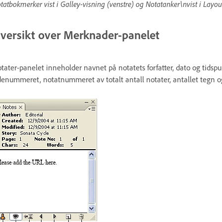
tatbokmerker vist i Galley-visning (venstre) og Notatanker\nvist i Layou
versikt over Merknader-panelet
tater-panelet inneholder navnet på notatets forfatter, dato og tidspun
denummeret, notatnummeret av totalt antall notater, antallet tegn og