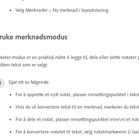
Velg Merknader > Ny merknad i layoutvisning.
ruke merknadsmodus
tater-modus er en praktisk måte å legge til, dele eller slette notater
ilken tekst som er valgt.
Gjør ett av følgende:
For å opprette et nytt notat, plasser innsettingspunktet i tekst
Hvis du vil konvertere tekst til en merknad, markerer du teks
For å dele et notat, plasser innsettingspunktet inne\ni et not
For å konvertere notatet til tekst, velg notatmarkørene (i Gall