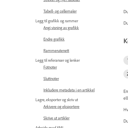
Du
Tabell- og cellemaler
Legg til grafikk og rammer
Du
Angi visning av grafikk
K
Endre grafikk
Rammerutenett
Legg til referanser og lenker
Fotnoter
Sluttnoter
Inkludere metadata i en artikkel
En
el
Lagre, eksporter og skriv ut
Arkivere og eksportere
Hv
Skrive ut artikler
Du
Arbeide med XML