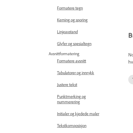
Formatere tegn
Kerning og sporing
Linjeavstand
B
Glyfer og spesialtegn
Avsnittformatering
No
Formatere avsnitt
hv
Tabulatorer og innrykk
Justere tekst
Punktmerking og
nummerering
Initialer og kjedede maler
Tekstkomposisjon