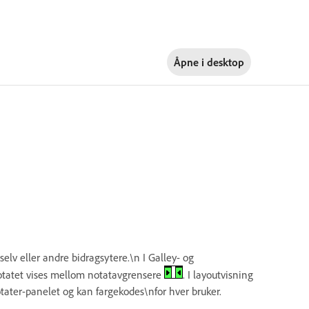
Åpne i
desktop
lv eller andre bidragsytere.\n I Galley- og
 notatet vises mellom notatavgrensere
. I layoutvisning
otater-panelet og kan fargekodes\nfor hver bruker.