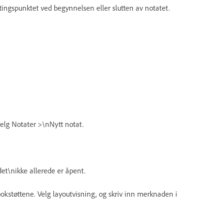
ttingspunktet ved begynnelsen eller slutten av notatet.
 velg Notater >\nNytt notat.
det\nikke allerede er åpent.
tbokstøttene. Velg layoutvisning, og skriv inn merknaden i