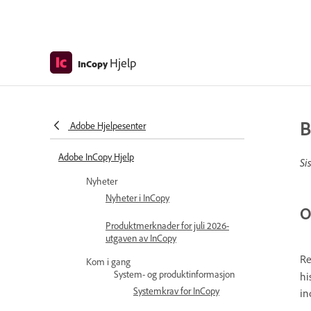
Hjelp
InCopy
B
Adobe Hjelpesenter
Adobe InCopy Hjelp
Si
Nyheter
Nyheter i InCopy
O
Produktmerknader for juli 2026-
utgaven av InCopy
Re
Kom i gang
System- og produktinformasjon
hi
Systemkrav for InCopy
in