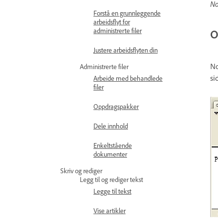
No
Forstå en grunnleggende
arbeidsflyt for
administrerte filer
O
Justere arbeidsflyten din
No
Administrerte filer
si
Arbeide med behandlede
filer
Oppdragspakker
Dele innhold
Enkeltstående
dokumenter
Skriv og rediger
Legg til og rediger tekst
Legge til tekst
Vise artikler