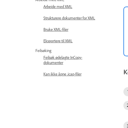
Arbeide med XML
Strukturere dokumenter for XML
Bruke XML-filer
Eksportere til XML
Feilsøking
Feilsøk ødelagte InCopy-
dokumenter
K
Kan ikke åpne .icap-filer