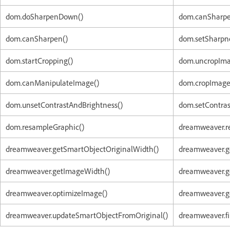
dom.doSharpenDown()
dom.canSharp
dom.canSharpen()
dom.setSharpne
dom.startCropping()
dom.uncropIma
dom.canManipulateImage()
dom.cropImage
dom.unsetContrastAndBrightness()
dom.setContras
dom.resampleGraphic()
dreamweaver.re
dreamweaver.getSmartObjectOriginalWidth()
dreamweaver.g
dreamweaver.getImageWidth()
dreamweaver.g
dreamweaver.optimizeImage()
dreamweaver.g
dreamweaver.updateSmartObjectFromOriginal()
dreamweaver.fi