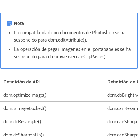
Nota
La compatibilidad con documentos de Photoshop se ha
suspendido para dom.editAttribute().
La operación de pegar imágenes en el portapapeles se ha
suspendido para dreamweaver.canClipPaste().
Definición de API
Definición de 
dom.optimizeImage()
dom.doBrightne
dom.IsImageLocked()
dom.canResamp
dom.doResample()
dom.canSharp
dom.doSharpenUp()
dom.canSharp