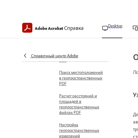
Обзор
геопространственных
файлов PDF
Создание
Desktop
Справка
Adobe Acrobat
геопространственных
файлов PDF
Импорт shape-файлов в
О
геопространственные
Справочный центр Adobe
PDF
По
Поиск местоположений
в геопространственных
PDF
У
Расчет расстояний и
площадей в
геопространственных
файлах PDF
Де
ав
Настройка
тр
геопространственных
измерений
ст