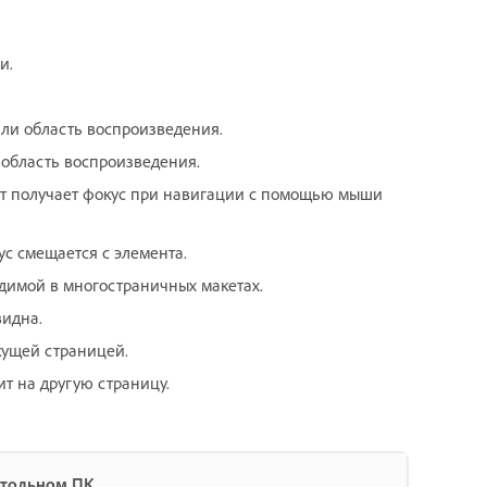
и.
 или область воспроизведения.
и область воспроизведения.
ент получает фокус при навигации с помощью мыши
ус смещается с элемента.
идимой в многостраничных макетах.
видна.
екущей страницей.
ит на другую страницу.
стольном ПК