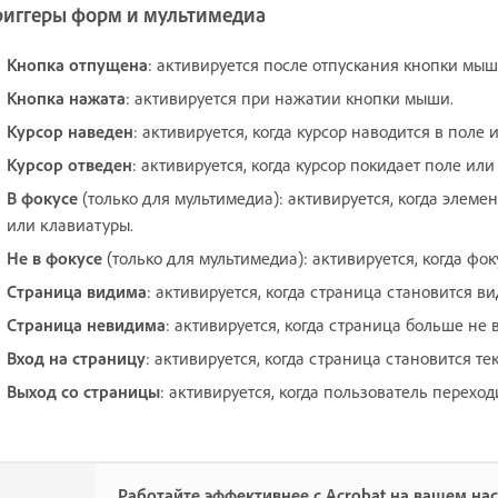
риггеры форм и мультимедиа
Кнопка отпущена
: активируется после отпускания кнопки мыш
Кнопка нажата
: активируется при нажатии кнопки мыши.
Курсор наведен
: активируется, когда курсор наводится в поле
Курсор отведен
: активируется, когда курсор покидает поле ил
В фокусе
(только для мультимедиа): активируется, когда элем
или клавиатуры.
Не в фокусе
(только для мультимедиа): активируется, когда фок
Страница видима
: активируется, когда страница становится в
Страница невидима
: активируется, когда страница больше не 
Вход на страницу
: активируется, когда страница становится т
Выход со страницы
: активируется, когда пользователь переход
Работайте эффективнее с Acrobat на вашем на