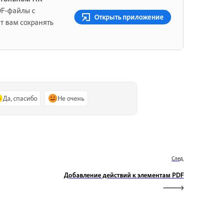
DF-файлы с
Открыть приложение
т вам сохранять
Да, спасибо
Не очень
След.
Добавление действий к элементам PDF